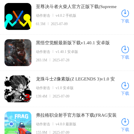
至尊决斗者火柴人官方正版下载(Supreme
Duelist Stickman安装器)v4.0.2 手机版
动作射击
v4.0.2 手机版
下载
61.5M
2025-07-09
黑悟空觉醒最新版下载v1.40.1 安卓版
动作射击
v1.40.1 安卓版
下载
283.1M
2025-07-28
龙珠斗士Z像素版(Z LEGENDS 3)v1.0 安
卓版
动作射击
v1.0 安卓版
下载
139.4M
2025-07-09
弗拉格职业射手官方版本下载(FRAG安装
器)v4.8.0 最新版
动作射击
v4.8.0 最新版
下载
155.9M
2025-07-09