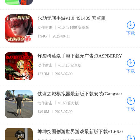
永劫无间手游v1.0.491409 安卓版
动作射击
v1.0.491409 安卓版
下载
1.94G
2025-09-11
炸裂树莓浆手游下载无广告(RASPBERRY
MASH安装器)v1.7.13 安卓版
动作射击
v1.7.13 安卓版
下载
133.3M
2025-07-09
侠盗之城模拟器最新版下载安装(Gangster
Mafia)v1.60 官方版
动作射击
v1.60 官方版
下载
149.0M
2025-07-09
坤坤突围创游世界游戏最新版下载v1.66.0
安卓版