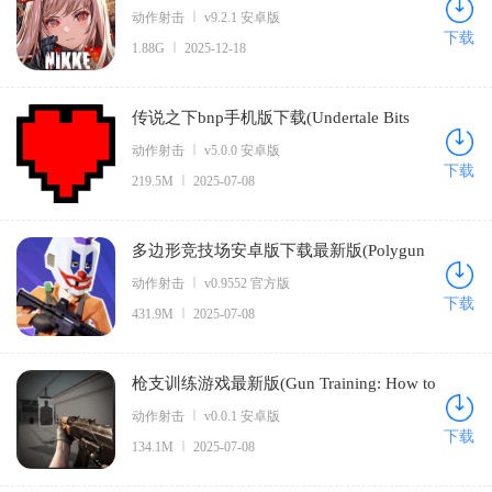
动作射击
v9.2.1 安卓版
下载
1.88G
2025-12-18
传说之下bnp手机版下载(Undertale Bits
And Pieces)v5.0.0 安卓版
动作射击
v5.0.0 安卓版
下载
219.5M
2025-07-08
多边形竞技场安卓版下载最新版(Polygun
Arena)v0.9552 官方版
动作射击
v0.9552 官方版
下载
431.9M
2025-07-08
枪支训练游戏最新版(Gun Training: How to
Shoot)v0.0.1 安卓版
动作射击
v0.0.1 安卓版
下载
134.1M
2025-07-08