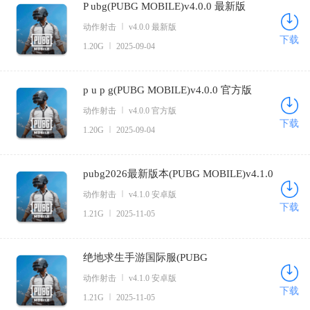
P ubg(PUBG MOBILE)v4.0.0 最新版
动作射击
v4.0.0 最新版
下载
1.20G
2025-09-04
p u p g(PUBG MOBILE)v4.0.0 官方版
动作射击
v4.0.0 官方版
下载
1.20G
2025-09-04
pubg2026最新版本(PUBG MOBILE)v4.1.0
安卓版
动作射击
v4.1.0 安卓版
下载
1.21G
2025-11-05
绝地求生手游国际服(PUBG
MOBILE)v4.1.0 安卓版
动作射击
v4.1.0 安卓版
下载
1.21G
2025-11-05