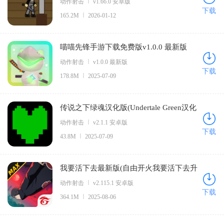
动作射击
v1.66.0 安卓版
下载
165.2M
2026-01-12
喵喵先锋手游下载免费版v1.0.0 最新版
动作射击
v1.0.0 最新版
下载
178.8M
2025-07-09
传说之下绿魂汉化版(Undertale Green汉化
版)v2.1.1 安卓版
动作射击
v2.1.1 安卓版
下载
43.8M
2025-07-09
我要活下去最新版(自由开火我要活下去升
级版国际服安装器)v2.115.1 安卓版
动作射击
v2.115.1 安卓版
下载
364.1M
2025-08-06