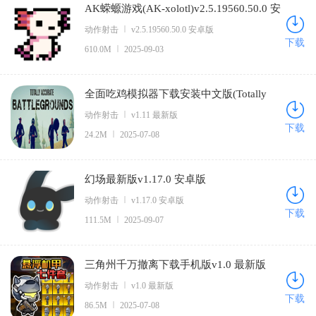
AK蝾螈游戏(AK-xolotl)v2.5.19560.50.0 安
卓版
动作射击
v2.5.19560.50.0 安卓版
下载
610.0M
2025-09-03
全面吃鸡模拟器下载安装中文版(Totally
Accurate Battlegrounds)v1.11 最新版
动作射击
v1.11 最新版
下载
24.2M
2025-07-08
幻场最新版v1.17.0 安卓版
动作射击
v1.17.0 安卓版
下载
111.5M
2025-09-07
三角州千万撤离下载手机版v1.0 最新版
动作射击
v1.0 最新版
下载
86.5M
2025-07-08