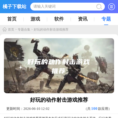
橘子下载站
首页
游戏
软件
资讯
专题
首页
>
专题合集
> 好玩的动作射击游戏推荐
好玩的动作射击游戏推荐
100
更新时间：2026-06-10 12:02
（共
款应用）