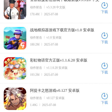
版
动作射击
v5.3.28 中文版
下载
170.4M
2025-07-08
战地模拟器游戏下载官方版v1.0 安卓版
动作射击
v1.0 安卓版
下载
180.2M
2025-07-08
彩虹物语官方正版v1.1.6.20 安卓版
动作射击
v1.1.6.20 安卓版
下载
193.2M
2025-07-09
阿提卡之怒游戏v0.127 安卓版
动作射击
v0.127 安卓版
下载
1.49G
2025-07-08