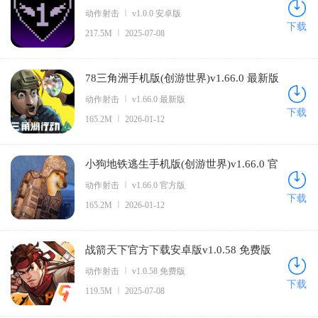
1)v1.0.0 安卓版
动作射击
v1.0.0 安卓版
下载
217.5M
2025-07-08
78三角洲手机版(创游世界)v1.66.0 最新版
动作射击
v1.66.0 最新版
下载
165.2M
2026-01-12
小狗地铁逃生手机版(创游世界)v1.66.0 官
方版
动作射击
v1.66.0 官方版
下载
165.2M
2026-01-12
战箭天下官方下载安卓版v1.0.58 免费版
动作射击
v1.0.58 免费版
下载
119.5M
2025-07-08