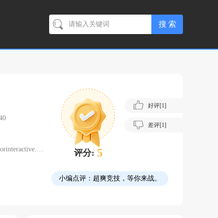
好评[
1
]
40
差评[
1
]
ractive.com/cysj/in
5
评分:
小编点评：
超爽竞技，等你来战。