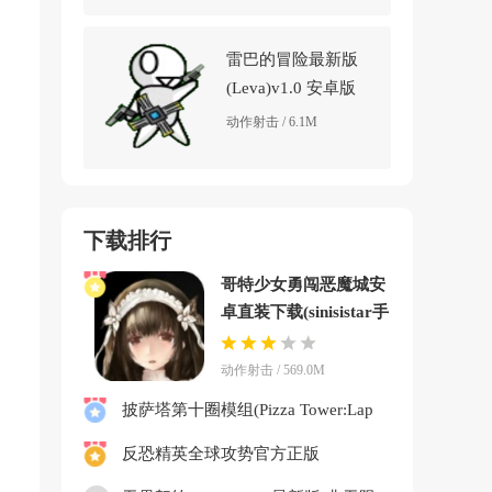
雷巴的冒险最新版
(Leva)v1.0 安卓版
动作射击 / 6.1M
下载排行
哥特少女勇闯恶魔城安
卓直装下载(sinisistar手
机版)v1.11.71 中文版
动作射击 / 569.0M
披萨塔第十圈模组(Pizza Tower:Lap
10 Diamond Edition)v1.0.0 安卓版
反恐精英全球攻势官方正版
2026(CSGOMobile)v3.8 最新版