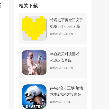
新
相关下载
传说之下黄金正义手
机版vv3 - hotfix 最
新版
动作射击 / 249.5M
半血残刃对决游戏
v1.0.5 安卓版
动作射击 / 153.1M
pubg2官方正版(绝地
求生2未来之役国际
服)v0.9.77.692 安卓
动作射击 / 1.76G
版