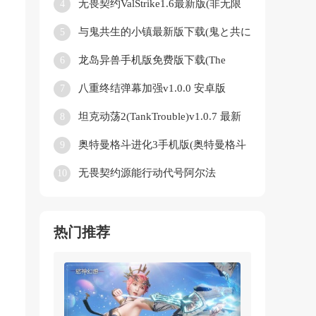
无畏契约ValStrike1.6最新版(非无限
4
极品版本)v.917813 安卓版
与鬼共生的小镇最新版下载(鬼と共に
5
生きる町)v1.1.6 安卓版
龙岛异兽手机版免费版下载(The
6
Isle)v1.0 最新版
八重终结弹幕加强v1.0.0 安卓版
7
坦克动荡2(TankTrouble)v1.0.7 最新
8
版
奥特曼格斗进化3手机版(奥特曼格斗
9
进化3启动器)v1334 最新版
无畏契约源能行动代号阿尔法
10
(Valorant)v1.0.3 安卓版
热门推荐