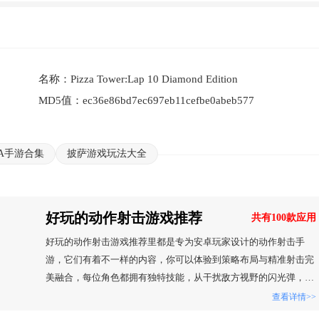
名称：
Pizza Tower:Lap 10 Diamond Edition
MD5值：
ec36e86bd7ec697eb11cefbe0abeb577
A手游合集
披萨游戏玩法大全
好玩的动作射击游戏推荐
共有100款应用
好玩的动作射击游戏推荐里都是专为安卓玩家设计的动作射击手
游，它们有着不一样的内容，你可以体验到策略布局与精准射击完
美融合，每位角色都拥有独特技能，从干扰敌方视野的闪光弹，到
瞬间位移改变战局，丰富技能为对战增添无限变数，玩家需在枪林
查看详情>>
弹雨中巧妙运用，体验团队协作与个人操作的双重快感，热爱动作