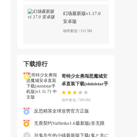
幻场最新版v1.17.0
安卓版
动作射击 / 111.5M
下载排行
哥特少女勇闯恶魔城安
卓直装下载(sinisistar手
机版)v1.11.71 中文版
动作射击 / 569.0M
反恐精英全球攻势官方正版
2026(CSGOMobile)v3.8 最新版
无畏契约ValStrike1.6最新版(非无限
极品版本)v.917813 安卓版
与鬼共生的小镇最新版下载(鬼と共に
4