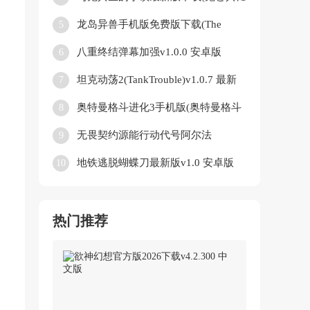
生きる町)v1.1.6 安卓版
龙岛异兽手机版免费版下载(The
5
Isle)v1.0 最新版
八重终结弹幕加强v1.0.0 安卓版
6
坦克动荡2(TankTrouble)v1.0.7 最新
7
版
奥特曼格斗进化3手机版(奥特曼格斗
8
进化3启动器)v1334 最新版
无畏契约源能行动代号阿尔法
9
(Valorant)v1.0.3 安卓版
地铁逃脱蝴蝶刀最新版v1.0 安卓版
10
热门推荐