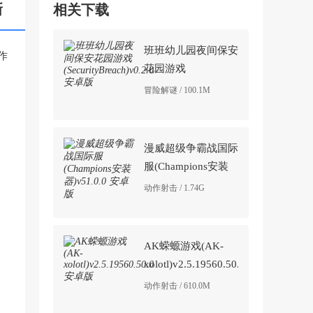
新
相关下载
班班幼儿园夜间保安
作
花园游戏
(SecurityBreach)v0.2.0
冒险解谜 / 100.1M
安卓版
漫威超级争霸战国际
服(Champions安装
器)v51.0.0 安卓版
动作射击 / 1.74G
AK蝾螈游戏(AK-
xolotl)v2.5.19560.50.0
安卓版
动作射击 / 610.0M