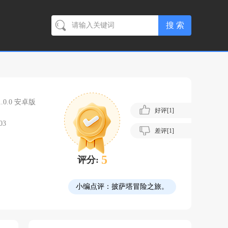
1.0.0 安卓版
好评[
1
]
03
差评[
1
]
5
评分:
小编点评：
披萨塔冒险之旅。