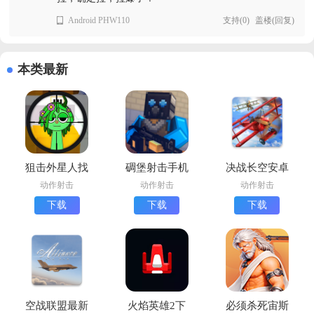
Android PHW110
支持
(
0
)
盖楼(回复)
本类最新
狙击外星人找
碉堡射击手机
决战长空安卓
到外星人最新
版下载
版下载
动作射击
动作射击
动作射击
版(找到外星
(BLOCKPOST
下载
下载
下载
人射击外星
MOBILE安装
人)
器)
空战联盟最新
火焰英雄2下
必须杀死宙斯