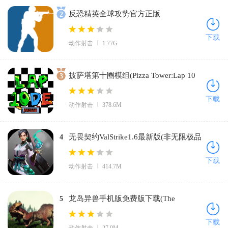
反恐精英全球攻势官方正版
2
2026(CSGOMobile)v3.8 最新版
下载
动作射击
1.77G
披萨塔第十圈模组(Pizza Tower:Lap 10
3
Diamond Edition)v1.0.0 安卓版
下载
动作射击
378.6M
无畏契约ValStrike1.6最新版(非无限极品
4
版本)v.917813 安卓版
下载
动作射击
414.7M
龙岛异兽手机版免费版下载(The
5
Isle)v1.0 最新版
下载