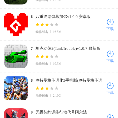
动作射击
27.9M
八重终结弹幕加强v1.0.0 安卓版
6
下载
动作射击
16.5M
坦克动荡2(TankTrouble)v1.0.7 最新版
7
下载
动作射击
10.3M
奥特曼格斗进化3手机版(奥特曼格斗进
8
化3启动器)v1334 最新版
下载
动作射击
2.19G
无畏契约源能行动代号阿尔法
9