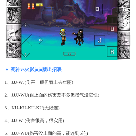
死神vs火影jojo版出招表
1、JJJ-WJ(伤害一般但看上去华丽)
2、JJJJ-WU(跟上面的伤害差不多但攒气没它快)
3、KU-KU-KU-KU(无限连)
4、JJJ-WJ(伤害很高，很实用)
5、JJJJ-WU(伤害没上面的高，能连到5连)