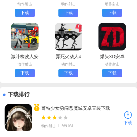
版下载
载中文版(Fire
最新版
动作射击
动作射击
动作射击
(Alliance
Hero 2)
下载
下载
下载
AirWar安装
器)
激斗橡皮人安
弄死火柴人4
爆头ZD安卓
卓版下载
安卓版下载
版下载
动作射击
动作射击
动作射击
(Stickman
下载
下载
下载
Annihilation
4)
下载排行
哥特少女勇闯恶魔城安卓直装下载
1
(sinisistar手机版)v1.11.71 中文版
下载
动作射击
569.0M