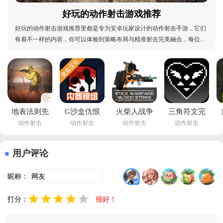
好玩的动作射击游戏推荐
好玩的动作射击游戏推荐里都是专为安卓玩家设计的动作射击手游，它们
有着不一样的内容，你可以体验到策略布局与精准射击完美融合，每位角
色都拥有独特技能，从干扰敌方视野的闪光弹，到瞬间位移改变战局，丰
富技能为对战增添无限变数，玩家需在枪林弹雨中巧妙运用，体验团队协
作与个人操作的双重快感，热爱动作射击的你，快
地表法则先
G沙盒仇恨
火柴人战争
三角符文完
动作射击
动作射击
动作射击
动作射击
遣者下载最
虫虫汉化内
复仇打击官
整版
新版v1.2 官
置模组安卓
方正版
(Deltarune 
方版
版下载
v12.8.1 安
Shaderless)v3.0.4 
用户评论
v15.17.48 
卓版
安卓版
手机版
昵称：
打分：
很好！