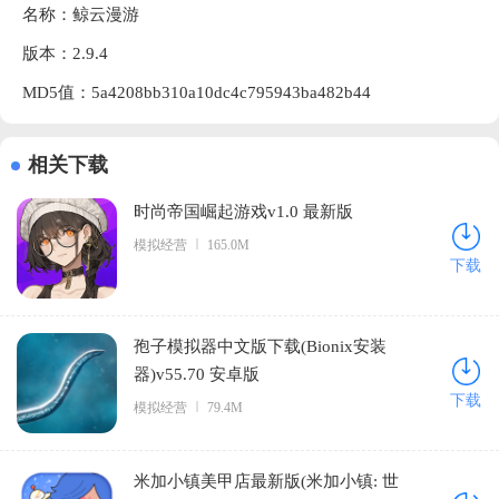
名称：鲸云漫游
版本：2.9.4
MD5值：5a4208bb310a10dc4c795943ba482b44
相关下载
时尚帝国崛起游戏v1.0 最新版
模拟经营
165.0M
下载
孢子模拟器中文版下载(Bionix安装
器)v55.70 安卓版
下载
模拟经营
79.4M
米加小镇美甲店最新版(米加小镇: 世