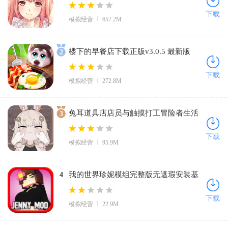
卓版
下载
模拟经营
657.2M
楼下的早餐店下载正版v3.0.5 最新版
2
下载
模拟经营
272.8M
兔耳道具店店员与触摸打工冒险者生活
3
汉化版下载v1.0.1 手机版
下载
模拟经营
95.9M
我的世界珍妮模组完整版无遮瑕安装基
4
岩版1.21(Jenny Mod)v5.80 安卓版
下载
模拟经营
22.9M