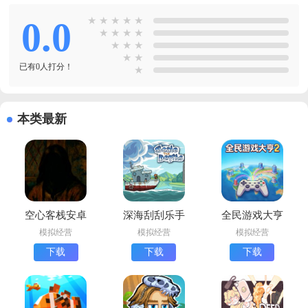
0.0
★
★
★
★
★
★
★
★
★
★
★
★
★
★
已有0人打分！
★
本类最新
空心客栈安卓
深海刮刮乐手
全民游戏大亨
版下载
游下载最新版
2最新版下载
模拟经营
模拟经营
模拟经营
下载
下载
下载