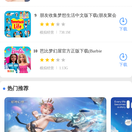
朋友收集梦想生活中文版下载(朋友聚会
9
新生活安装器)v518f723 安卓版
下载
模拟经营
738.1M
芭比梦幻屋官方正版下载(Barbie
10
Dreamhouse Adventures)v2025.7.4 安卓
下载
模拟经营
1.13G
版
热门推荐