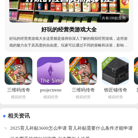
共有100款应用
好玩的经营类游戏大全
好玩的经营类游戏大全这里都是值得你深入了解的模拟经营游戏，这些游
戏的魅力在于其高度的自由度。玩家可以通过不同的策略和决策，影响游
戏的发展。比如在经营餐厅时，你可以选择菜单、装修风格以及员工配
置，这些都会直接影响顾客的满意度和经营效益，每一个选择都可能带来
截然不同的结果，让人既兴奋又充满挑战，快来体验
三维码传奇
projectrene
三维码传奇
铁匠铺传奇
模拟经营
模拟经营
模拟经营
模拟经营
无限金币版
模拟人生免
破解版无限
最新版
自己装修(沙
费下载(模擬
金币(沙威玛
(SmithyLegend)v1
威玛传
市
传
安卓版
相关资讯
奇)v1.0.30 
民)v51.0.0.163078 
奇)v1.0.30 
2025育儿补贴3600怎么申请 育儿补贴需要什么条件才能申请
免费版
最新版
最新版