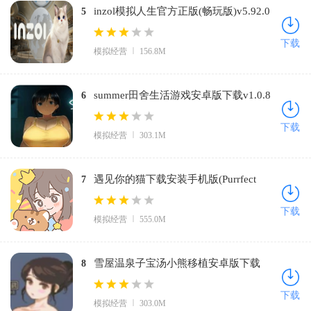
inzol模拟人生官方正版(畅玩版)v5.92.0
5
安卓版
下载
模拟经营
156.8M
summer田舍生活游戏安卓版下载v1.0.8
6
中文版
下载
模拟经营
303.1M
遇见你的猫下载安装手机版(Purrfect
7
Tale)v2.14.0 安卓版
下载
模拟经营
555.0M
雪屋温泉子宝汤小熊移植安卓版下载
8
v1.0.8 手机版
下载
模拟经营
303.0M