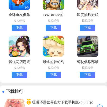
全球鱼友俱乐
PewDieDie的
深度油炸游戏
部最新版下载
主播模拟器最
安卓版下载
模拟经营
模拟经营
模拟经营
(Tiny
新版下载
(DeepFry)
下载
下载
下载
Aquarium)
(PewDiePie
Tuber
Simulator)
解忧花店游戏
最终的梦幻岛
驾驶俱乐部最
中文版下载
安卓版下载
新版下载
模拟经营
模拟经营
模拟经营
(Drive Club
下载
下载
下载
MultiPlayer安
装器)
下载排行
暖暖环游世界官方下载手机版v6.6.3 安
1