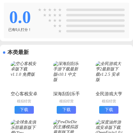
0.0
★
★
★
★
★
★
★
★
★
★
★
★
★
★
已有0人打分！
★
本类最新
空心客栈安卓
深海刮刮乐手
全民游戏大亨
版下载
游下载最新版
2最新版下载
模拟经营
模拟经营
模拟经营
下载
下载
下载