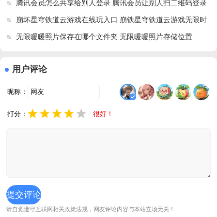
腾讯会员怎么共享给别人登录 腾讯会员让别人扫二维码登录
器)v5.5.11 
安卓版
安卓版
教程
崩坏星穹铁道云游戏在线玩入口 崩铁星穹铁道云游戏无限时
长云玩方法
无限暖暖照片保存在哪个文件夹 无限暖暖照片存储位置
用户评论
昵称：
打分：
很好！
请自觉遵守互联网相关政策法规，网友评论内容与本站立场无关！