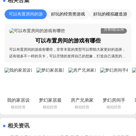
相关合集
可以布置房间的游
好玩的经营类游戏
好玩的模拟建造游
戏有哪些
大全
戏合集
共有8款应用
可以布置房间的游戏有哪些
可以布置房间的游戏有哪些，非常丰富的类型可以帮助大家更好的选择，
还有很多不一样的关卡，可以尽情的发挥自己的想象，打造自己满意的
家，丰富的装饰资源可以解锁，非常耐玩，可以推动更多的剧情进行布
置，喜欢这类玩法的小伙伴不要错过！可以布置房间的游戏有哪些：最热
门的能布置房间的游戏、好玩的布置房间的游戏、有什
我的家居设
梦幻家居最
房产兄弟家
梦幻房间手
模拟经营
模拟经营
模拟经营
模拟经营
计现代城市
新版下载
居设计游戏
机版下载
中文版
v189.1.0 安
中文版下载
v1.4.3 中文
(Modern 
卓版
(Property 
版
相关资讯
City安装
Brothers)v3.8.3 