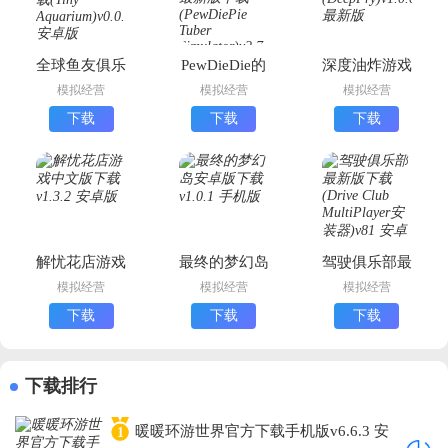
全球鱼友俱乐
PewDieDie的
深度油炸游戏
部最新版下载
主播模拟器最
安卓版下载
模拟经营
模拟经营
模拟经营
(Tiny
新版下载
(DeepFry)
下载
下载
下载
Aquarium)
(PewDiePie
Tuber
Simulator)
解忧花店游戏
最终的梦幻岛
驾驶俱乐部最
中文版下载
安卓版下载
新版下载
模拟经营
模拟经营
模拟经营
(Drive Club
下载
下载
下载
MultiPlayer安
装器)
下载排行
暖暖环游世界官方下载手机版v6.6.3 安
1