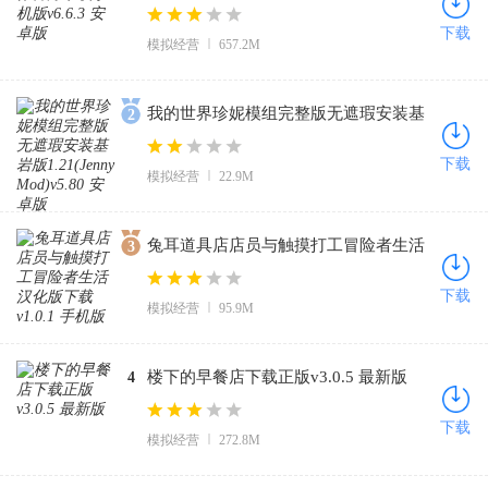
卓版
下载
模拟经营
657.2M
我的世界珍妮模组完整版无遮瑕安装基
2
岩版1.21(Jenny Mod)v5.80 安卓版
下载
模拟经营
22.9M
兔耳道具店店员与触摸打工冒险者生活
3
汉化版下载v1.0.1 手机版
下载
模拟经营
95.9M
楼下的早餐店下载正版v3.0.5 最新版
4
下载
模拟经营
272.8M