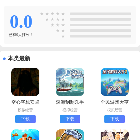
0.0
★
★
★
★
★
★
★
★
★
★
★
★
★
★
已有0人打分！
★
本类最新
空心客栈安卓
深海刮刮乐手
全民游戏大亨
版下载
游下载最新版
2最新版下载
模拟经营
模拟经营
模拟经营
下载
下载
下载