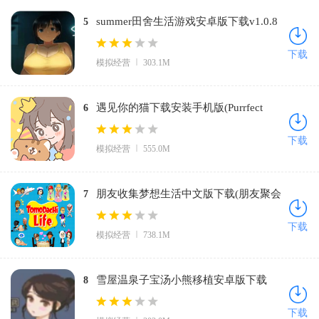
summer田舍生活游戏安卓版下载v1.0.8
5
中文版
下载
模拟经营
303.1M
遇见你的猫下载安装手机版(Purrfect
6
Tale)v2.14.0 安卓版
下载
模拟经营
555.0M
朋友收集梦想生活中文版下载(朋友聚会
7
新生活安装器)v518f723 安卓版
下载
模拟经营
738.1M
雪屋温泉子宝汤小熊移植安卓版下载
8
v1.0.8 手机版
下载