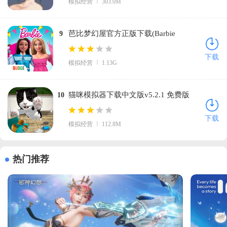
模拟经营
303.0M
芭比梦幻屋官方正版下载(Barbie
9
Dreamhouse Adventures)v2025.7.4 安卓
下载
模拟经营
1.13G
版
猫咪模拟器下载中文版v5.2.1 免费版
10
下载
模拟经营
112.8M
热门推荐