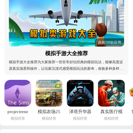
共有100款应用
模拟手游大全推荐
模拟手游大全推荐为大家推荐一些非常好玩经典的模拟玩法，能够高度还
原真实场景和操作，让玩家沉浸式感受模拟玩法的新奇，体验多种多样的
角色和生活，多种职业可以体验，剧情走向也非常自由，可以根据玩家的
选择来呈现，探索不一样的人生轨迹，感兴趣的小伙伴快来橘子下载站下
载体验吧！模拟手游大全推荐:模拟手游推荐排行榜
projectrene
模拟农场25
泽塔升华器
真实医疗模
模拟经营
模拟经营
模拟经营
模拟经营
模拟人生免
下载安装(鲸
模拟器新版
拟器最新版
费下载(模擬
云漫
本(Ultra Z 
(康复公司：