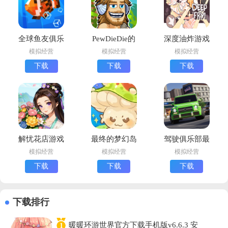
全球鱼友俱乐
PewDieDie的
深度油炸游戏
部最新版下载
主播模拟器最
安卓版下载
模拟经营
模拟经营
模拟经营
(Tiny
新版下载
(DeepFry)
下载
下载
下载
Aquarium)
(PewDiePie
Tuber
Simulator)
解忧花店游戏
最终的梦幻岛
驾驶俱乐部最
中文版下载
安卓版下载
新版下载
模拟经营
模拟经营
模拟经营
(Drive Club
下载
下载
下载
MultiPlayer安
装器)
下载排行
暖暖环游世界官方下载手机版v6.6.3 安
1