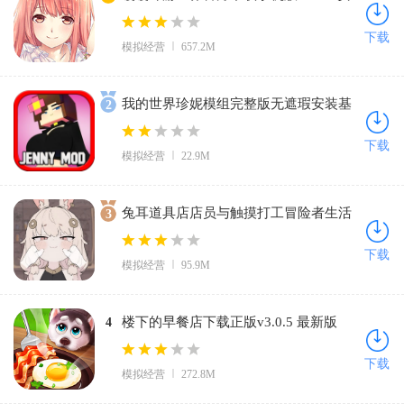
卓版
下载
模拟经营
657.2M
我的世界珍妮模组完整版无遮瑕安装基
2
岩版1.21(Jenny Mod)v5.80 安卓版
下载
模拟经营
22.9M
兔耳道具店店员与触摸打工冒险者生活
3
汉化版下载v1.0.1 手机版
下载
模拟经营
95.9M
楼下的早餐店下载正版v3.0.5 最新版
4
下载
模拟经营
272.8M