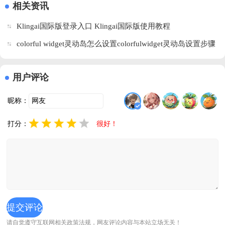
市
游)v2.9.4 最
Riser)v1.3 
医疗模拟
相关资讯
民)v51.0.0.163078 
新版
免费版
器)v61 官方
器
Klingai国际版登录入口 Klingai国际版使用教程
最新版
版
colorful widget灵动岛怎么设置colorfulwidget灵动岛设置步骤
用户评论
昵称：
打分：
很好！
请自觉遵守互联网相关政策法规，网友评论内容与本站立场无关！