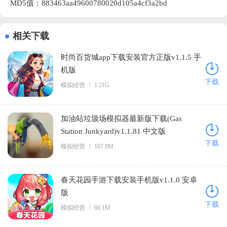
MD5值：883463aa49600780020d105a4cf3a2bd
相关下载
时尚百货城app下载安装官方正版v1.1.5 手
机版
下载
模拟经营
1.21G
加油站垃圾场模拟器最新版下载(Gas
Station Junkyard)v1.1.81 中文版
下载
模拟经营
167.8M
春天花园手游下载安装手机版v1.1.0 安卓
版
下载
模拟经营
66.1M