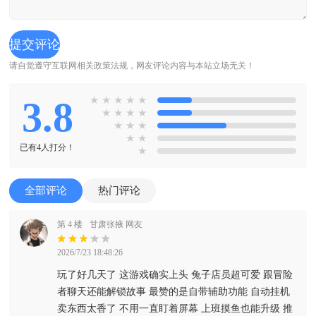
请自觉遵守互联网相关政策法规，网友评论内容与本站立场无关！
3.8
★
★
★
★
★
★
★
★
★
★
★
★
★
★
已有4人打分！
★
全部评论
热门评论
第 4 楼
甘肃张掖 网友
2026/7/23 18:48:26
玩了好几天了 这游戏确实上头 兔子店员超可爱 跟冒险
者聊天还能解锁故事 最赞的是自带辅助功能 自动挂机
卖东西太香了 不用一直盯着屏幕 上班摸鱼也能升级 推