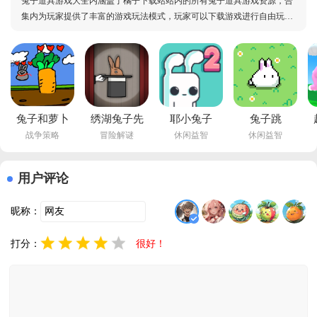
兔子道具游戏大全内涵盖了橘子下载站站内的所有兔子道具游戏资源，合
集内为玩家提供了丰富的游戏玩法模式，玩家可以下载游戏进行自由玩
耍，游戏普遍为玩家带来高自由度游戏体验，本合集会同步更新橘子下载
站站内的所有兔子道具游戏资源，欢迎玩家前来合集下载多款游戏进行对
比体验，玩家还可以将想要的游戏名字进行留言，小
兔子和萝卜
绣湖兔子先
耶小兔子
兔子跳
战争策略
冒险解谜
休闲益智
休闲益智
游戏手机版
生的魔术秀
2Yeah 
Rabbits Hop
下载v1.0 中
安卓版下载
Bunny 2安
中文版下载
文版
(The Mr. 
装器最新版
v1.0.1 手机
用户评论
Rabbit 
v1.3.2 手机
版
Magic 
版
昵称：
Show)v1.1.14 
手机版
打分：
很好！