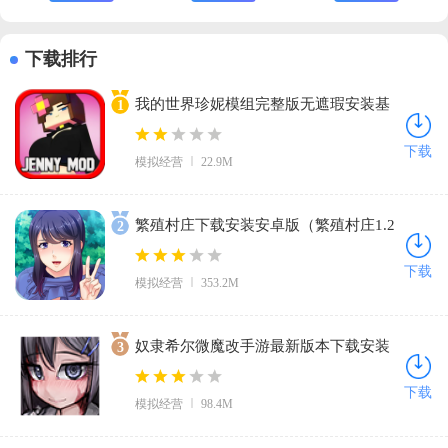
下载排行
我的世界珍妮模组完整版无遮瑕安装基
1
岩版1.21(Jenny Mod)v5.80 安卓版
下载
模拟经营
22.9M
繁殖村庄下载安装安卓版（繁殖村庄1.2
2
汉化版免费）v2.1.1 最新版
下载
模拟经营
353.2M
奴隶希尔微魔改手游最新版本下载安装
3
（TeachingFeeling1.30-beta0215）
下载
模拟经营
98.4M
v1.0.6 手机版