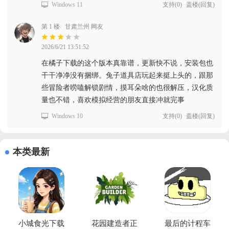
Windows 11
支持
(
0
)
盖楼(回复)
第 1 楼
甘肃兰州 网友
2026/6/21 13:51:52
在橘子下载的这个版本真靠谱，更新快不说，安装包也
干干净净没有捆绑。兔子道具店玩起来挺上头的，跟那
些冒险者唠嗑解锁剧情，摸耳朵啥的也很解压，汉化质
量也不错，喜欢模拟经营的朋友直接冲就完事
Windows 10
支持
(
0
)
盖楼(回复)
本类最新
小城食光下载
花园建造者正
最后的计程车