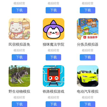
安卓版
手机版下载
安卓版
模拟经营
模拟经营
模拟经营
下载
下载
下载
民宿模拟器免
猫咪魔法学院
分拣员模拟器
广告版
免费版
最新版
模拟经营
模拟经营
模拟经营
(CatMagicSchool)
下载
下载
下载
野生动物模拟
铁路模拟游戏
电动汽车模拟
器中文版下载
下载安装最新
器下载最新版
模拟经营
模拟经营
模拟经营
(WildCraft)
版
下载
下载
下载