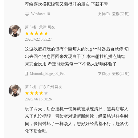
荐给喜欢模拟经营又懒得肝的朋友 下载不亏
Windows 10
支持
(
0
)
盖楼(回复)
第 3 楼
天津 网友
2026/7/22 5:35:27
这游戏挺好玩的但有个巨烦人的bug 计时器后台就停 切
出去回个消息再回来发现白干了 本来想挂机攒点钱结
果完全没用 希望能赶紧修一下不然太影响体验了
Motorola_Edge_60_Pro
支持
(
0
)
盖楼(回复)
第 2 楼
广东广州 网友
2026/7/6 15:30:26
玩了两天，后台挂机一锁屏就被系统清掉，道具店客人
来了也没提醒，冒险者对话断断续续，经常错过任务时
间，像闹钟坏了一样烦人，想好好经营都不行，赶紧优
化下后台吧