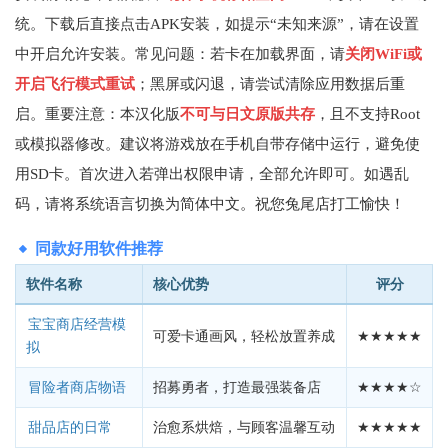
统。下载后直接点击APK安装，如提示“未知来源”，请在设置
中开启允许安装。常见问题：若卡在加载界面，请
关闭WiFi或
开启飞行模式重试
；黑屏或闪退，请尝试清除应用数据后重
启。重要注意：本汉化版
不可与日文原版共存
，且不支持Root
或模拟器修改。建议将游戏放在手机自带存储中运行，避免使
用SD卡。首次进入若弹出权限申请，全部允许即可。如遇乱
码，请将系统语言切换为简体中文。祝您兔尾店打工愉快！
同款好用软件推荐
软件名称
核心优势
评分
宝宝商店经营模
可爱卡通画风，轻松放置养成
★★★★★
拟
招募勇者，打造最强装备店
★★★★☆
冒险者商店物语
治愈系烘焙，与顾客温馨互动
★★★★★
甜品店的日常