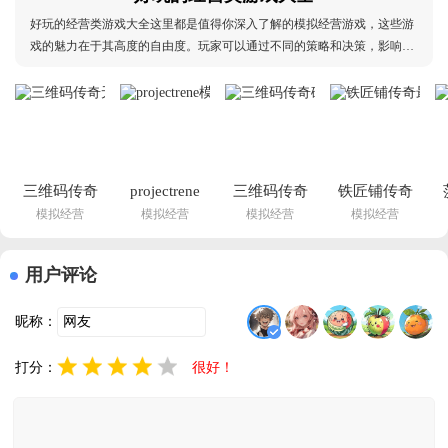
好玩的经营类游戏大全这里都是值得你深入了解的模拟经营游戏，这些游
戏的魅力在于其高度的自由度。玩家可以通过不同的策略和决策，影响游
戏的发展。比如在经营餐厅时，你可以选择菜单、装修风格以及员工配
置，这些都会直接影响顾客的满意度和经营效益，每一个选择都可能带来
截然不同的结果，让人既兴奋又充满挑战，快来体验
三维码传奇
projectrene
三维码传奇
铁匠铺传奇
模拟经营
模拟经营
模拟经营
模拟经营
无限金币版
模拟人生免
破解版无限
最新版
自己装修(沙
费下载(模擬
金币(沙威玛
(SmithyLegend)v1
威玛传
市
传
安卓版
用户评论
奇)v1.0.30 
民)v51.0.0.163078 
奇)v1.0.30 
免费版
最新版
最新版
昵称：
打分：
很好！