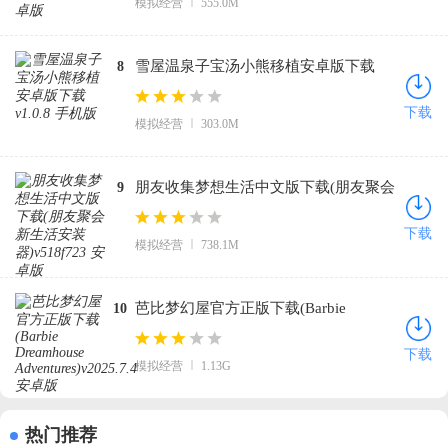
模拟经营
555.0M
雪屋温泉子宝汤小熊移植安卓版下载
8
v1.0.8 手机版
下载
模拟经营
303.0M
朋友收集梦想生活中文版下载(朋友聚会
9
新生活安装器)v518f723 安卓版
下载
模拟经营
738.1M
芭比梦幻屋官方正版下载(Barbie
10
Dreamhouse Adventures)v2025.7.4 安卓
下载
模拟经营
1.13G
版
热门推荐