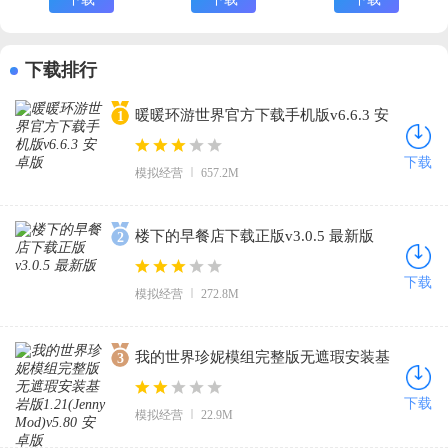
MultiPlayer安
装器)
下载排行
暖暖环游世界官方下载手机版v6.6.3 安
1
卓版
下载
模拟经营
657.2M
楼下的早餐店下载正版v3.0.5 最新版
2
下载
模拟经营
272.8M
我的世界珍妮模组完整版无遮瑕安装基
3
岩版1.21(Jenny Mod)v5.80 安卓版
下载
模拟经营
22.9M