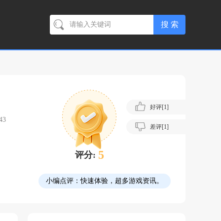
好评[
1
]
43
差评[
1
]
5
评分:
小编点评：
快速体验，超多游戏资讯。