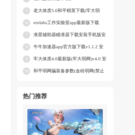
App)v3.2.0 中文版
老大体质5.0和平精英下载(牢大弱
5
网)v5.0 官方正版
erolabs工作实验室app最新版下载
6
v1.2.2.94272.3 安卓版
准星辅助器瞄准器下载安装手机版安
7
卓版最新版(ClevrSyno Pro)v23.1 免
牛牛加速器app官方版下载v1.1.2 安
8
费版
卓版
牢大体质4.0最新版(牢大弱网)v4.0 安
9
卓版
和平弱网骗装备参数(金砖弱网(禁止
10
倒卖))v4.0 安卓版
热门推荐