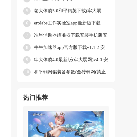
App)v3.2.0 中文版
老大体质5.0和平精英下载(牢大弱
5
网)v5.0 官方正版
erolabs工作实验室app最新版下载
6
v1.2.2.94272.3 安卓版
准星辅助器瞄准器下载安装手机版安
7
卓版最新版(ClevrSyno Pro)v23.1 免
牛牛加速器app官方版下载v1.1.2 安
8
费版
卓版
牢大体质4.0最新版(牢大弱网)v4.0 安
9
卓版
和平弱网骗装备参数(金砖弱网(禁止
10
倒卖))v4.0 安卓版
热门推荐