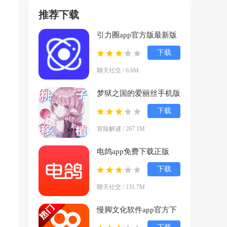
推荐下载
引力圈app官方版最新版
本下载
下载
(UniFans)v25101618 官
聊天社交 / 6.6M
方正版
梦狱之国的爱丽丝手机版
下载(夢獄の国的爱丽
下载
丝)v1.0.1 官方版
冒险解谜 / 267.1M
电鸽app免费下载正版
v1.3.8 安卓版
下载
聊天社交 / 131.7M
慢脚文化软件app官方下
载(快手)v14.0.30.46307