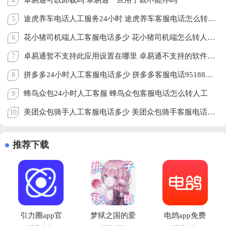
卓易通可以卸载吗 卓易通一旦用了就不能停吗
4
途虎养车电话人工服务24小时 途虎养车客服电话怎么转人工
5
花小猪司机端人工客服电话多少 花小猪司机端怎么转人工客服
6
卓易通暂不支持此应用设置在哪里 卓易通不支持的软件怎么安装
7
拼多多24小时人工客服电话多少 拼多多客服电话95188怎么转人工
8
蜂鸟众包24小时人工客服 蜂鸟众包客服电话怎么转人工
9
美团众包骑手人工客服电话多少 美团众包骑手客服电话怎么转人工
10
推荐下载
引力圈app官
梦狱之国的爱
电鸽app免费
方版最新版本
丽丝手机版下
下载正版