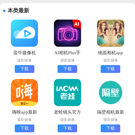
本类最新
蛮牛摄像机
AI相机Plus手
镜面相机app
app下载最新
机版下载
官方版
摄影摄像
摄影摄像
摄影摄像
版
下载
下载
下载
嗨映app最新
老蛙镜头官方
隔壁相机最新
版下载
版下载
版下载
摄影摄像
摄影摄像
摄影摄像
下载
下载
下载