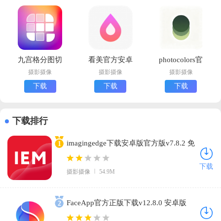
九宫格分图切
看美官方安卓
photocolors官
图大师安卓版
版下载
方下载安装正
摄影摄像
摄影摄像
摄影摄像
下载
版
下载
下载
下载
下载排行
imagingedge下载安卓版官方版v7.8.2 免
1
费版
下载
摄影摄像
54.9M
FaceApp官方正版下载v12.8.0 安卓版
2