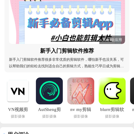
共有9款应用
新手入门剪辑软件推荐
新手入门剪辑软件推荐很多非常优质的剪辑软件，哪怕新手也没关系，可
以帮助我们的轻松去找到适合自己的剪辑方式，熟能生巧早日成为剪辑大
师，这个软件功能都很齐全，独具自己的特色，需要用户根据自己的习惯
喜好来进行选择，尝试不一样的简洁方式，创造出更多灵感才会有更好的
作品，喜欢的小伙伴就来试试吧！新手入门剪辑软
VN视频剪
AutSheng剪
nv my剪辑
blurrr剪辑软
摄影摄像
摄影摄像
摄影摄像
摄影摄像
辑下载安卓
辑软件正版
软件手机版
件下载安卓
版最新版
免费版
下载v6.70.1 
v2.0.6-3.1 
(VN - Video 
v5.2.3最新
安卓版
官方正版