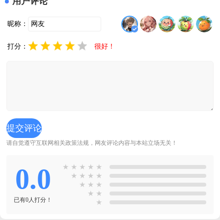
用户评论
Editor)v2.6.0 
版本下载
官方版
v5.2.3 免费
昵称：
版
打分：
很好！
请自觉遵守互联网相关政策法规，网友评论内容与本站立场无关！
0.0
★
★
★
★
★
★
★
★
★
★
★
★
★
★
已有0人打分！
★