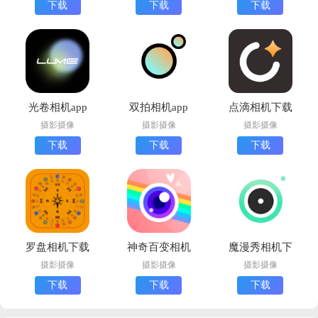
下载
下载
下载
光卷相机app
双拍相机app
点滴相机下载
官方版
最新版
最新版
摄影摄像
摄影摄像
摄影摄像
下载
下载
下载
罗盘相机下载
神奇百变相机
魔漫秀相机下
手机版
下载最新版
载安卓版
摄影摄像
摄影摄像
摄影摄像
下载
下载
下载