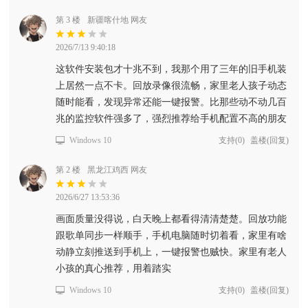
第 3 楼
新疆喀什地 网友
2026/7/13 9:40:18
这软件安装包才十兆不到，我那个用了三年的旧手机装
上居然一点不卡。回放录像很流畅，家里老人孩子动态
随时能看，发现异常还能一键报警。比那些动不动几百
兆的监控软件强多了，强烈推荐给手机配置不高的朋友
Windows 10
支持
(
0
)
盖楼(回复)
第 2 楼
黑龙江鸡西 网友
2026/6/27 13:53:36
画面质量没得说，白天晚上都看得清清楚楚。回放功能
跟歌单同步一样顺手，手机电脑随时切着看，家里有啥
动静立刻推送到手机上，一键报警也贼快。家里有老人
小孩的真心推荐，用着踏实
Windows 10
支持
(
0
)
盖楼(回复)