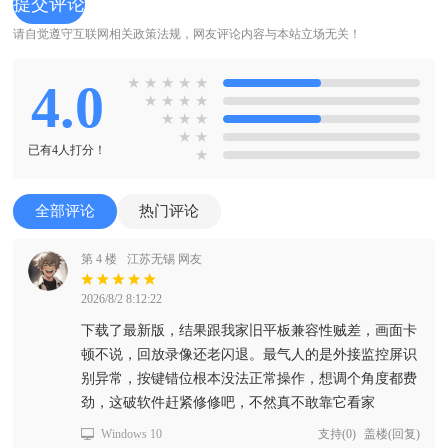
请自觉遵守互联网相关政策法规，网友评论内容与本站立场无关！
4.0
★
★
★
★
★
★
★
★
★
★
★
★
★
★
已有4人打分！
★
全部评论
热门评论
第 4 楼
江苏无锡 网友
2026/8/2 8:12:22
下载了最新版，结果跟我家旧平板兼容性贼差，画面卡
顿不说，回放录像还老闪退。最气人的是外接监控屏识
别异常，按键错位根本没法正常操作，想调个角度都费
劲，这破软件赶紧修修吧，不然真不敢靠它看家
Windows 10
支持
(
0
)
盖楼(回复)