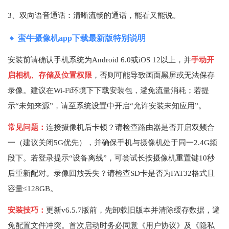
3、双向语音通话：清晰流畅的通话，能看又能说。
蛮牛摄像机app下载最新版特别说明
安装前请确认手机系统为Android 6.0或iOS 12以上，并
手动开
启相机、存储及位置权限
，否则可能导致画面黑屏或无法保存
录像。建议在Wi-Fi环境下下载安装包，避免流量消耗；若提
示“未知来源”，请至系统设置中开启“允许安装未知应用”。
常见问题：
连接摄像机后卡顿？请检查路由器是否开启双频合
一（建议关闭5G优先），并确保手机与摄像机处于同一2.4G频
段下。若登录提示“设备离线”，可尝试长按摄像机重置键10秒
后重新配对。录像回放丢失？请检查SD卡是否为FAT32格式且
容量≤128GB。
安装技巧：
更新v6.5.7版前，先卸载旧版本并清除缓存数据，避
免配置文件冲突。首次启动时务必同意《用户协议》及《隐私