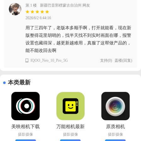
第 1 楼
新疆巴音郭楞蒙古自治州 网友
2026/6/2 6:44:16
用了三四年了，老版本多顺手啊，打开就能看，现在新
版整得花里胡哨的，找半天找不到实时画面在哪，报警
设置也藏得深，越更新越难用，真服了这帮做产品的，
能不能改回去啊
IQOO_Neo_10_Pro_5G
支持
(
0
)
盖楼(回复)
本类最新
美映相机下载
万能相机最新
原质相机
最新版
版
cameraw手机
摄影摄像
摄影摄像
摄影摄像
版