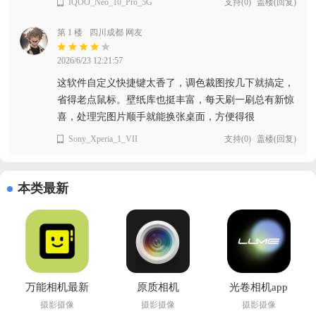
IQOO_Neo_10_Pro_5G
支持
(
0
)
盖楼(回复)
第 1 楼
四川成都 网友
2026/6/23 12:21:57
这软件自定义快捷键太香了，调色裁图按几下就搞定，
省得老点鼠标。壁纸库也挺丰富，每天刷一刷总有新惊
喜，处理完图片顺手就能换张桌面，方便得很
Sony_Xperia_1_VII
支持
(
0
)
盖楼(回复)
本类最新
万能相机最新
原质相机
光卷相机app
版
cameraw手机
官方版
摄影摄像
摄影摄像
摄影摄像
版