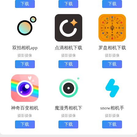
下载
下载
下载
双拍相机app
点滴相机下载
罗盘相机下载
最新版
最新版
手机版
摄影摄像
摄影摄像
摄影摄像
下载
下载
下载
神奇百变相机
魔漫秀相机下
snow相机手
下载最新版
载安卓版
机版
摄影摄像
摄影摄像
摄影摄像
下载
下载
下载