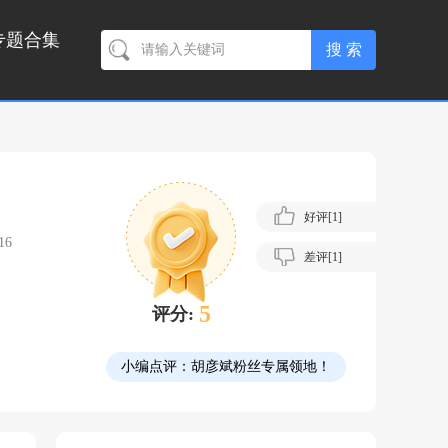
专题合集
好评[
1
]
16
差评[
1
]
5
评分:
小编点评：
胡彦斌粉丝专属领地！