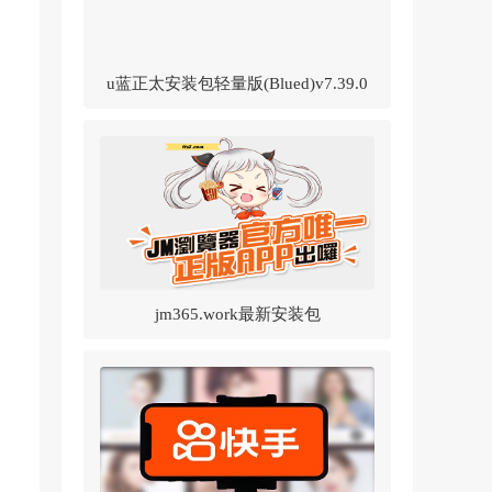
u蓝正太安装包轻量版(Blued)v7.39.0
官方正版
jm365.work最新安装包
v1.8.2(JMComic2)v1.8.2 官方正版