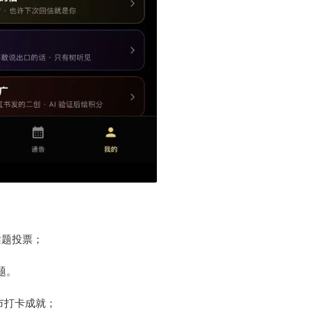
话题投票；
题。
市打卡成就；