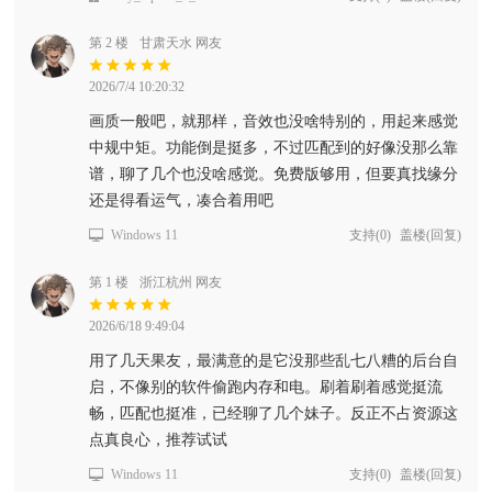
第 2 楼
甘肃天水 网友
2026/7/4 10:20:32
画质一般吧，就那样，音效也没啥特别的，用起来感觉
中规中矩。功能倒是挺多，不过匹配到的好像没那么靠
谱，聊了几个也没啥感觉。免费版够用，但要真找缘分
还是得看运气，凑合着用吧
Windows 11
支持
(
0
)
盖楼(回复)
第 1 楼
浙江杭州 网友
2026/6/18 9:49:04
用了几天果友，最满意的是它没那些乱七八糟的后台自
启，不像别的软件偷跑内存和电。刷着刷着感觉挺流
畅，匹配也挺准，已经聊了几个妹子。反正不占资源这
点真良心，推荐试试
Windows 11
支持
(
0
)
盖楼(回复)