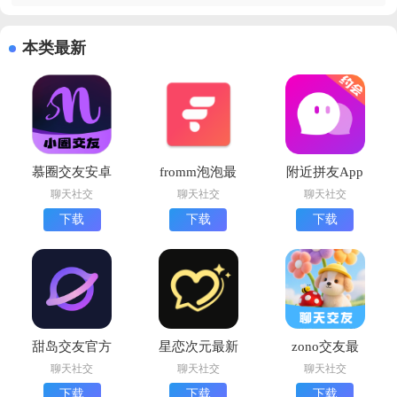
本类最新
慕圈交友安卓
fromm泡泡最
附近拼友App
版
新版下载
手机版
聊天社交
聊天社交
聊天社交
下载
下载
下载
甜岛交友官方
星恋次元最新
zono交友最
版
版下载
新版下载
聊天社交
聊天社交
聊天社交
下载
下载
下载