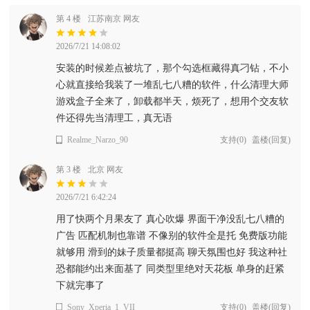
第 4 楼
江苏南京 网友
2026/7/21 14:08:02
安装的时候差点被坑了，那个勾选框藏得真刁钻，不小
心就直接给我装了一堆乱七八糟的软件，什么清理大师
游戏盒子全来了，卸载都半天，烦死了，想用个交友软
件还得先当清理工，真无语
Realme_Narzo_90
支持
(
0
)
盖楼(回复)
第 3 楼
北京 网友
2026/7/21 6:42:24
用了快两个月果友了 真心吹爆 界面干净没乱七八糟的
广告 匹配机制也靠谱 不像别的软件全是托 免费版功能
就够用 滑到的妹子质量都挺高 聊天氛围也好 我这种社
恐都能约出来面基了 同类型里绝对天花板 单身的赶紧
下就完事了
Sony_Xperia_1_VII
支持
(
0
)
盖楼(回复)