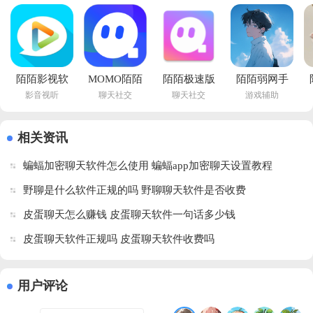
场景下的交友需求。陌陌作为老牌社交软件，提供附近的人、兴趣群组等
功能，其极速版和弱网版针对不同网络环境优化，
陌陌影视软
MOMO陌陌
陌陌极速版
陌陌弱网手
影音视听
聊天社交
聊天社交
游戏辅助
件下载安装
免费下载
最新版下载
机版v9.9.99 
手机版
v9.19.10 安
安装
最新版
v1.0.2 最新
卓版
v9.2.6.20_fast 
相关资讯
版
手机版
蝙蝠加密聊天软件怎么使用 蝙蝠app加密聊天设置教程
野聊是什么软件正规的吗 野聊聊天软件是否收费
皮蛋聊天怎么赚钱 皮蛋聊天软件一句话多少钱
皮蛋聊天软件正规吗 皮蛋聊天软件收费吗
用户评论