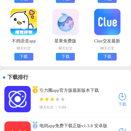
不鸽语音app
星果免费版
Clue交友最新
下载安卓版
版下载
聊天社交
聊天社交
聊天社交
(不鸽电竞)
下载
下载
下载
下载排行
引力圈app官方版最新版本下载
1
(UniFans)v25101618 官方正版
下载
聊天社交
6.6M
电鸽app免费下载正版v1.3.8 安卓版
2