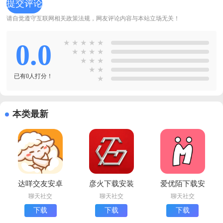
请自觉遵守互联网相关政策法规，网友评论内容与本站立场无关！
0.0
★
★
★
★
★
★
★
★
★
★
★
★
★
★
已有0人打分！
★
本类最新
达咩交友安卓
彦火下载安装
爱优陌下载安
版下载
最新版
卓版
聊天社交
聊天社交
聊天社交
下载
下载
下载