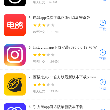
聊天社交
69.8M
电鸽app免费下载正版v1.3.8 安卓版
5
下载
聊天社交
131.7M
Instagramapp下载安装v393.0.0.19.76 安
6
卓版
下载
聊天社交
136.0M
西檬之家app官方版最新版本下载(smon
7
の家)v3.9.0 官方正版
下载
聊天社交
113.1M
引力圈app官方版最新版本下载
8