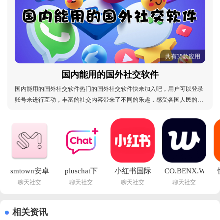
共有35款应用
国内能用的国外社交软件
国内能用的国外社交软件热门的国外社交软件快来加入吧，用户可以登录
账号来进行互动，丰富的社交内容带来了不同的乐趣，感受各国人民的社
交文化吧，加入话题社区来进行互动，选择不一样的社交风格来进行体
验，专为社交爱好者打造的社交圣地一定不要错过，喜欢国外社交的小伙
伴可以在本站进行搜索，不一样的软件等着你来加入
smtown安卓
pluschat下
小红书国际
CO.BENX.WEVE
聊天社交
聊天社交
聊天社交
聊天社交
下载最新版
载安卓最新
版安卓版下
官方版下载
中文版
版v15.11.0 
载v9.19.0 
2026(Weverse)v3.
(
v4.6.3 免费
官方版
官方版
安卓版
相关资讯