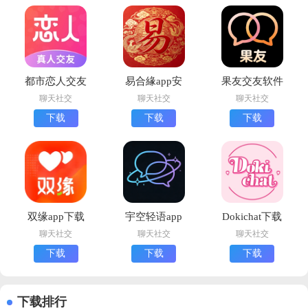
都市恋人交友
易合緣app安
果友交友软件
最新版下载
卓版下载
免费版下载
聊天社交
聊天社交
聊天社交
下载
下载
下载
双缘app下载
宇空轻语app
Dokichat下载
安装安卓版
安卓版下载
中文版
聊天社交
聊天社交
聊天社交
下载
下载
下载
下载排行