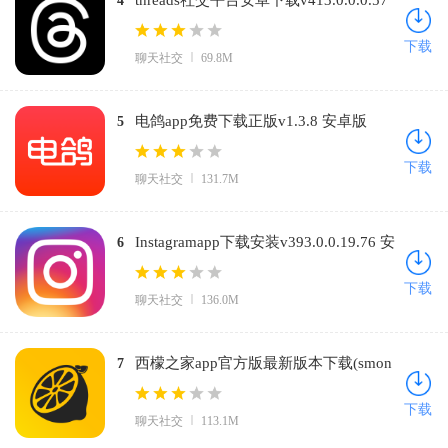
4
安卓版
下载
聊天社交
69.8M
电鸽app免费下载正版v1.3.8 安卓版
5
下载
聊天社交
131.7M
Instagramapp下载安装v393.0.0.19.76 安
6
卓版
下载
聊天社交
136.0M
西檬之家app官方版最新版本下载(smon
7
の家)v3.9.0 官方正版
下载
聊天社交
113.1M