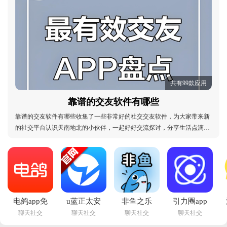
共有99款应用
靠谱的交友软件有哪些
靠谱的交友软件有哪些收集了一些非常好的社交交友软件，为大家带来新
的社交平台认识天南地北的小伙伴，一起好好交流探讨，分享生活点滴，
和聊的来的小伙伴们保持紧密联系，轻松发现新朋友，扩大社交圈子，感
受一下不一样的生活，有喜欢的小伙伴不要错过哦，可以来体验一下！靠
谱的交友软件有哪些：交友软件哪个比较真实可靠
电鸽app免
u蓝正太安
非鱼之乐
引力圈app
聊天社交
聊天社交
聊天社交
聊天社交
费下载正版
装包轻量版
app免费版
官方版最新
v1.3.8 安卓
(Blued)v7.39.0 
v1.5.6 最新
版本下载