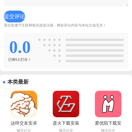
请自觉遵守互联网相关政策法规，网友评论内容与本站立场无关！
0.0
★
★
★
★
★
★
★
★
★
★
★
★
★
★
已有0人打分！
★
本类最新
达咩交友安卓
彦火下载安装
爱优陌下载安
版下载
最新版
卓版
聊天社交
聊天社交
聊天社交