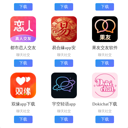
下载
下载
下载
都市恋人交友
易合緣app安
果友交友软件
最新版下载
卓版下载
免费版下载
聊天社交
聊天社交
聊天社交
下载
下载
下载
双缘app下载
宇空轻语app
Dokichat下载
安装安卓版
安卓版下载
中文版
聊天社交
聊天社交
聊天社交
下载
下载
下载