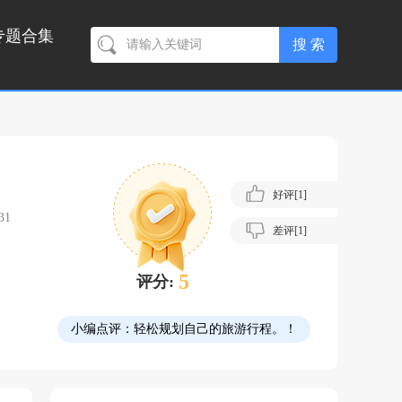
专题合集
好评[
1
]
31
差评[
1
]
5
评分:
小编点评：
轻松规划自己的旅游行程。！