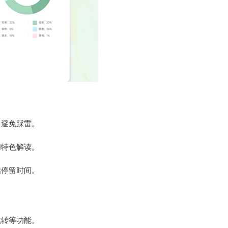
，避免踩雷。
和特色解读。
估停留时间。
跳转等功能。