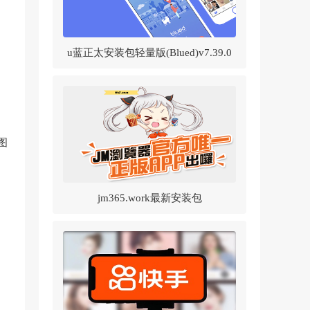
u蓝正太安装包轻量版(Blued)v7.39.0
官方正版
图
jm365.work最新安装包
v1.8.2(JMComic2)v1.8.2 官方正版