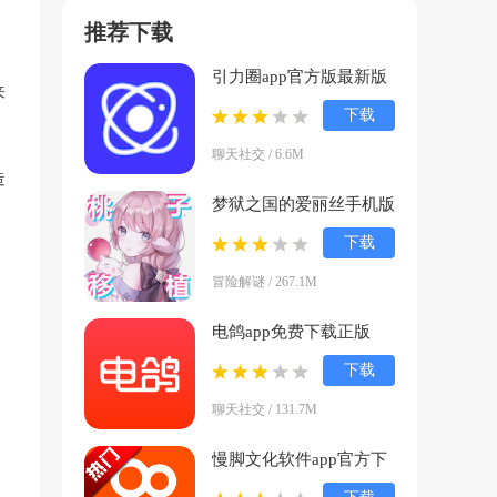
推荐下载
引力圈app官方版最新版
来
本下载
下载
(UniFans)v25101618 官
聊天社交 / 6.6M
方正版
造
梦狱之国的爱丽丝手机版
下载(夢獄の国的爱丽
下载
丝)v1.0.1 官方版
冒险解谜 / 267.1M
电鸽app免费下载正版
v1.3.8 安卓版
下载
聊天社交 / 131.7M
慢脚文化软件app官方下
载(快手)v14.0.30.46307