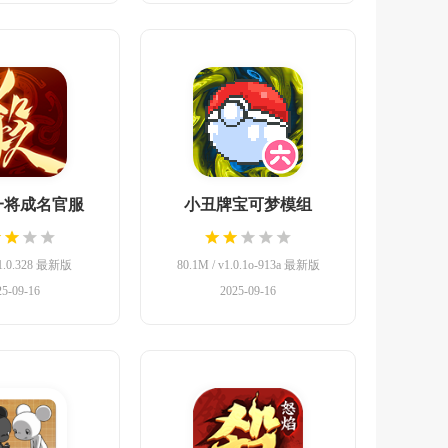
一将成名官服
小丑牌宝可梦模组
v1.0.328 最新版
80.1M / v1.0.1o-913a 最新版
25-09-16
2025-09-16