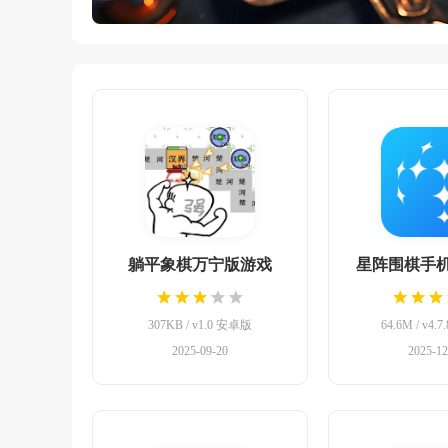
躺平象棋万宁版游戏
星阵围棋手
新版安装2
307KB / v1.0 安卓版
64.6M / v4
2025-09-20
2025-12