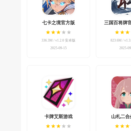
七卡之境官方版
三国百将牌
(代号三国Ncar
测试
336.3M / v1.2.0 安卓版
823.6M / v1
2025-09-15
2025-09
卡牌艾斯游戏
山札二合