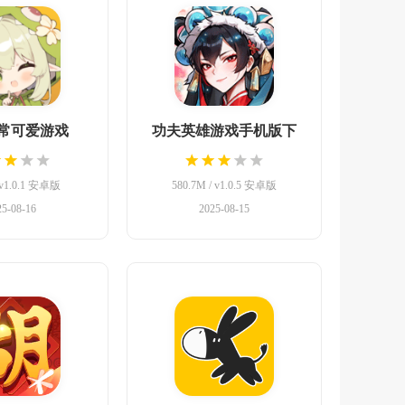
常可爱游戏
功夫英雄游戏手机版下
载安装
 v1.0.1 安卓版
580.7M / v1.0.5 安卓版
25-08-16
2025-08-15