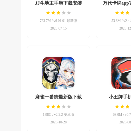
JJ斗地主手游下载安装
万代卡牌ap
安卓版
723.7M / v6.01.01 最新版
53.8M / v2
2025-07-15
2025-12
麻雀一番街最新版下载
小丑牌手
(BalAtro
1.98G / v2.2.2 安卓版
63.0M / v
2025-10-28
2025-08