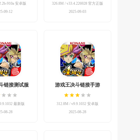
1.2.2b-910a 安卓版
326.8M / v33.4.226928 官方正版
25-09-12
2025-09-03
斗链接测试服
游戏王决斗链接手游
v9.9.1032 最新版
312.8M / v9.9.1032 安卓版
25-08-28
2025-08-28