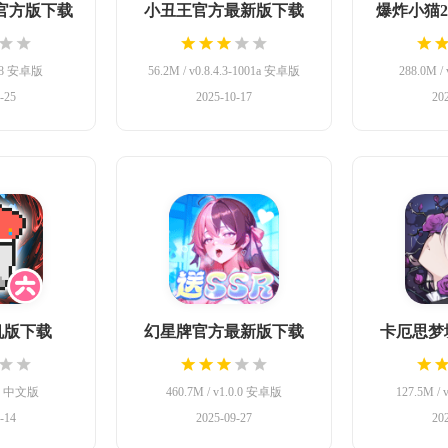
p官方版下载
小丑王官方最新版下载
爆炸小猫
最新版(E
Ki
.4.8 安卓版
56.2M / v0.8.4.3-1001a 安卓版
288.0M /
-25
2025-10-17
20
机版下载
幻星牌官方最新版下载
卡厄思梦
 beta)
版(Ch
Night
0.7 中文版
460.7M / v1.0.0 安卓版
127.5M /
-14
2025-09-27
20