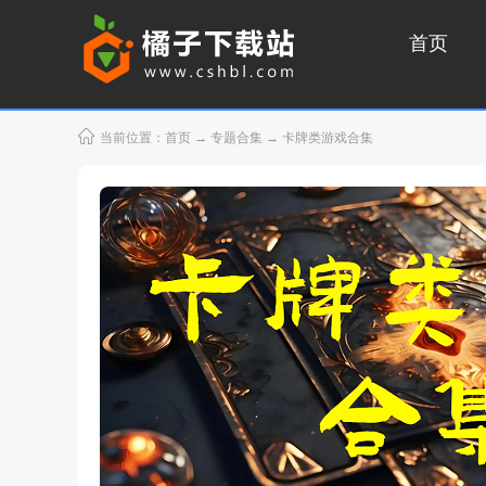
首页
当前位置：
首页
→
专题合集
→ 卡牌类游戏合集