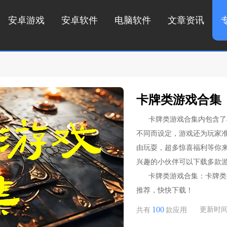
安卓游戏
安卓软件
电脑软件
文章资讯
卡牌类游戏合集
卡牌类游戏合集内包含了
不同而设定，游戏还为玩家
由玩耍，超多惊喜福利等你
兴趣的小伙伴可以下载多款
卡牌类游戏合集：卡牌类
推荐，快快下载！
100
更新时间：2
共有
款应用