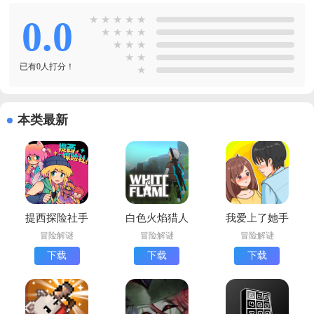
0.0
★
★
★
★
★
★
★
★
★
★
★
★
★
★
已有0人打分！
★
本类最新
提西探险社手
白色火焰猎人
我爱上了她手
机版下载
手机版下载
机版下载(我
冒险解谜
冒险解谜
冒险解谜
(WhiteFlame:
喜欢上她了)
下载
下载
下载
The Hunter)