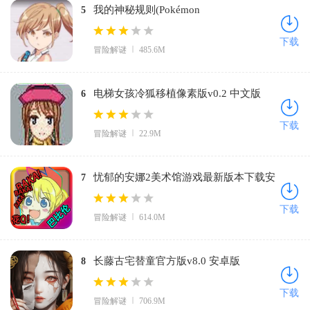
我的神秘规则(Pokémon
5
UNITE)v1.12.1.1 中文版
下载
冒险解谜
485.6M
电梯女孩冷狐移植像素版v0.2 中文版
6
下载
冒险解谜
22.9M
忧郁的安娜2美术馆游戏最新版本下载安
7
装v2.0Fixed+Xtras 安卓版
下载
冒险解谜
614.0M
长藤古宅替童官方版v8.0 安卓版
8
下载
冒险解谜
706.9M