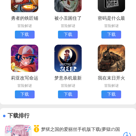
勇者的铁匠铺
被小丑困住了
密码是什么最
下载最新版
免费版
新版下载
冒险解谜
冒险解谜
冒险解谜
(Trapped with
下载
下载
下载
Jester)
莉亚改写命运
梦意杀机最新
我在末日开火
最新版下载
版下载
车游戏最新版
冒险解谜
冒险解谜
冒险解谜
(Lia)
(Among The
下载
下载
下载
Sleep)
下载排行
梦狱之国的爱丽丝手机版下载(夢獄の国
1