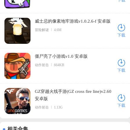
下载
威士忌的像素地牢游戏v1.0.2.6-f 安卓版
冒险解谜
4.6M
下载
僵尸亮了小游戏v1.0 安卓版
动作射击
664KB
下载
GZ穿越火线手游(GZ cross fire line)v2.60
安卓版
下载
动作射击
1.13G
相关合集