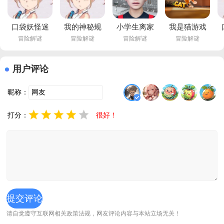
口袋妖怪迷
我的神秘规
小学生离家
我是猫游戏
冒险解谜
冒险解谜
冒险解谜
冒险解谜
之规则官方
则(Pokémon 
出走游戏中
(I Am 
版v1.12.1.1 
UNITE)v1.12.1.1 
文版(逃跑男
Cat)v1.1.5 
最新版
中文版
孩)v0.500 
最新版
用户评论
官方版
U
昵称：
打分：
很好！
请自觉遵守互联网相关政策法规，网友评论内容与本站立场无关！