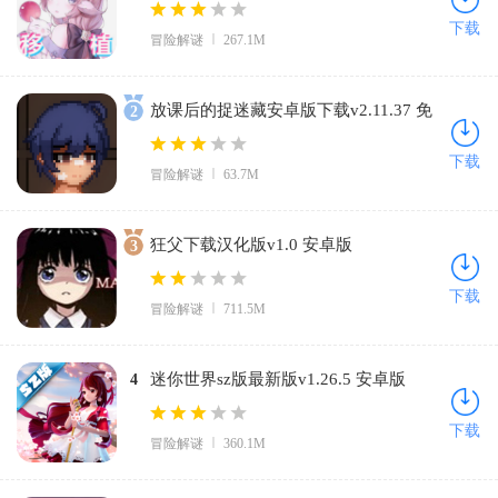
的爱丽丝)v1.0.1 官方版
下载
冒险解谜
267.1M
放课后的捉迷藏安卓版下载v2.11.37 免
2
费版
下载
冒险解谜
63.7M
狂父下载汉化版v1.0 安卓版
3
下载
冒险解谜
711.5M
迷你世界sz版最新版v1.26.5 安卓版
4
下载
冒险解谜
360.1M