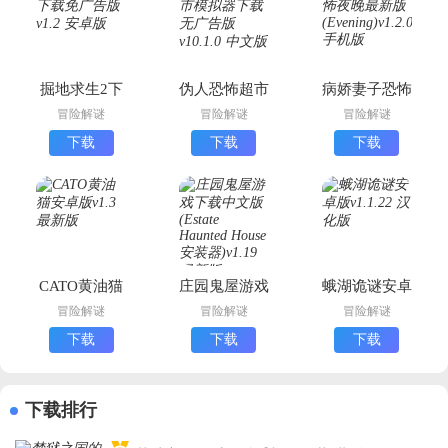
掘地求生2下
伪人恐怖超市
病娇妻子恐怖
载免广告版
模拟器下载无
夜晚最新版
冒险解谜
冒险解谜
冒险解谜
广告版
(Evening)
下载
下载
下载
CATO黄油猫
庄园鬼屋游戏
蛾湖诡谜安卓
安卓版
下载中文版
版
冒险解谜
冒险解谜
冒险解谜
(Estate
下载
下载
下载
Haunted
House安装器)
下载排行