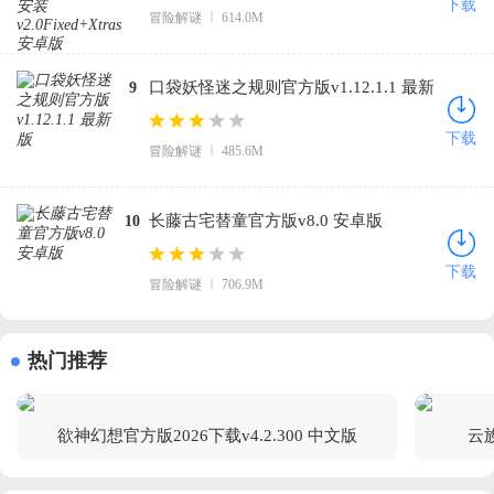
下载
冒险解谜
614.0M
口袋妖怪迷之规则官方版v1.12.1.1 最新
9
版
下载
冒险解谜
485.6M
长藤古宅替童官方版v8.0 安卓版
10
下载
冒险解谜
706.9M
热门推荐
欲神幻想官方版2026下载v4.2.300 中文版
云族