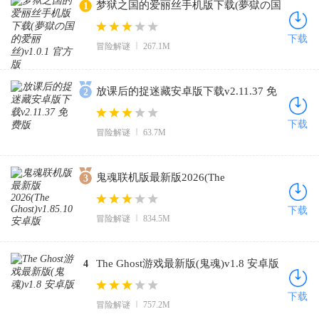
梦狱之国的爱丽丝手机版下载(夢獄の国
1
的爱丽丝)v1.0.1 官方版
下载
冒险解谜
267.1M
放课后的捉迷藏安卓版下载v2.11.37 免
2
费版
下载
冒险解谜
63.7M
鬼魂联机版最新版2026(The
3
Ghost)v1.85.10 安卓版
下载
冒险解谜
834.5M
The Ghost游戏最新版(鬼魂)v1.8 安卓版
4
下载
冒险解谜
757.2M