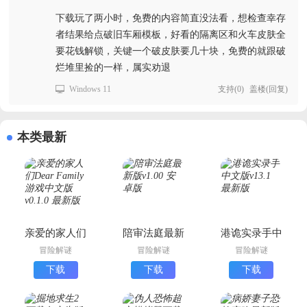
下载玩了两小时，免费的内容简直没法看，想检查幸存
者结果给点破旧车厢模板，好看的隔离区和火车皮肤全
要花钱解锁，关键一个破皮肤要几十块，免费的就跟破
烂堆里捡的一样，属实劝退
Windows 11
支持
(
0
)
盖楼(回复)
本类最新
亲爱的家人们
陪审法庭最新
港诡实录手中
Dear Family
版
文版
冒险解谜
冒险解谜
冒险解谜
游戏中文版
下载
下载
下载