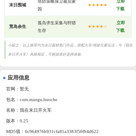
塔防策略保卫最后家
立即
末日围城
★★★★★
园
下载
孤岛求生采集与狩猎
立即
荒岛余生
★★★★☆
生存
下载
小贴士：以上推荐均为末日题材热门作品，搭配火车/驾驶元素玩法，与《我在
末日开火车》风格相近，可根据喜好选择体验。
应用信息
官网：暂无
包名：com.maogu.huoche
名称：我在末日开火车
版本：0.25
MD5值：0c964976b931cfa81a3383f50fb4d622