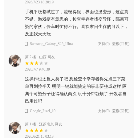
2026/7/23 18:20:19
手机平板都试过了，流畅得很，界面也没变形，这点真
不错。游戏挺有意思的，检查幸存者找变异怪，隔离可
疑的家伙，停车时忙得不行。喜欢末日生存的可以下，
反正我天天玩
Samsung_Galaxy_S25_Ultra
支持
(
0
)
盖楼(回复)
第 2 楼
山西 网友
2026/7/7 9:40:39
这操作也太反人类了吧 想检查个幸存者得先点三下菜
单再划拉半天 明明一键就能搞定的事非要整成这样 隔
离个可疑分子还得确认两次 玩十分钟就烦了 开发者自
己用过吗
Google_Pixel_10
支持
(
0
)
盖楼(回复)
第 1 楼
江苏南京 网友
2026/6/21 15:03:13