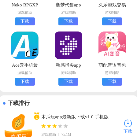
Neko RPGXP
逝梦代售app
久乐游戏交易
模拟器官方版
官方版
官方版下载
游戏辅助
游戏辅助
游戏辅助
下载
下载
下载
下载
Ace云手机最
动感指尖app
萌配音语音包
新版下载
最新版下载
安卓版下载
游戏辅助
游戏辅助
游戏辅助
下载
下载
下载
下载排行
木瓜玩app最新版下载v1.0 手机版
1
下载
游戏辅助
75.1M