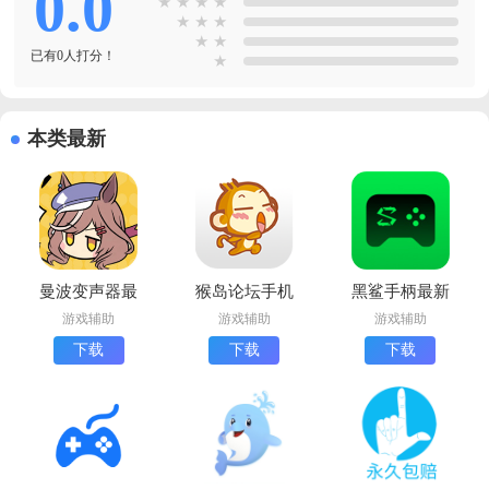
0.0
★
★
★
★
★
★
★
★
★
已有0人打分！
★
本类最新
曼波变声器最
猴岛论坛手机
黑鲨手柄最新
新版下载(漫
版下载
版下载
游戏辅助
游戏辅助
游戏辅助
波语音盒子)
下载
下载
下载