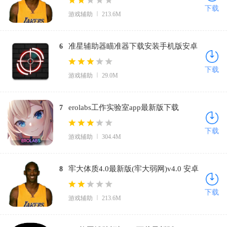
下载
游戏辅助
213.6M
准星辅助器瞄准器下载安装手机版安卓
6
版最新版(ClevrSyno Pro)v23.1 免费版
下载
游戏辅助
29.0M
erolabs工作实验室app最新版下载
7
v1.2.2.94272.3 安卓版
下载
游戏辅助
304.4M
牢大体质4.0最新版(牢大弱网)v4.0 安卓
8
版
下载
游戏辅助
213.6M