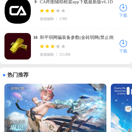
CA炸图辅助框架app下载最新版v6.1D
9
安卓版
下载
游戏辅助
3.9M
和平弱网骗装备参数(金砖弱网(禁止倒
10
卖))v4.0 安卓版
下载
游戏辅助
213.8M
热门推荐