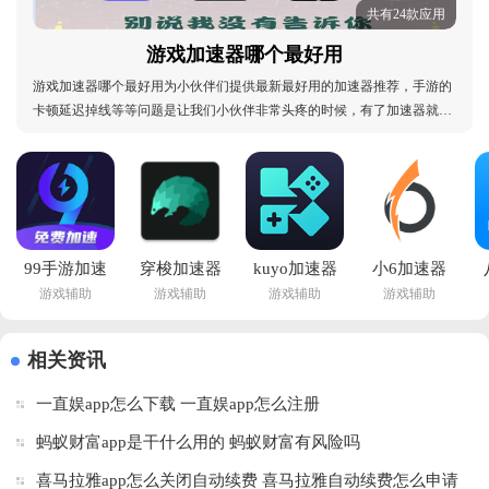
共有24款应用
游戏加速器哪个最好用
游戏加速器哪个最好用为小伙伴们提供最新最好用的加速器推荐，手游的
卡顿延迟掉线等等问题是让我们小伙伴非常头疼的时候，有了加速器就可
以帮助我们解决这样烦人的麻烦，每一款加速器都有自己的特点和优势，
各种手游都适用，小伙伴可以根据自己的需要进行选择体验，告别游戏烦
恼，快来下载站试试吧！游戏加速器哪个最好用：
99手游加速
穿梭加速器
kuyo加速器
小6加速器
游戏辅助
游戏辅助
游戏辅助
游戏辅助
器免费版下
app下载安
下载安卓版
官方正版下
载安装
卓版v4.3.8 
v2.1.8.20859 
载安装手机
v2.1.4 最新
官方版
最新版
v2.0.16 最
相关资讯
版
新版
一直娱app怎么下载 一直娱app怎么注册
蚂蚁财富app是干什么用的 蚂蚁财富有风险吗
喜马拉雅app怎么关闭自动续费 喜马拉雅自动续费怎么申请