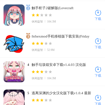
触手柜子2破解版(Lovecraft
2
Locker)v1.4.03 中文版
下载
休闲益智
104.3M
fnfsexmod手机移植版下载安装(Friday
3
Night Funkin)v0.2.7 免费版
下载
休闲益智
52.9M
触手垃圾箱安卓下载v1.4.03 汉化版
4
下载
休闲益智
104.3M
逃离深渊的少女汉化版下载v1.0.4 最新
5
版
下载