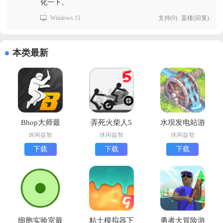
化一下。
Windows 11
支持
(
0
)
盖楼(回复)
本类最新
Bhop大师最
弄死火柴人5
水坝发电站游
新版下载
安卓版下载
戏官方版
休闲益智
休闲益智
休闲益智
(Stickman
(Water Power
下载
下载
下载
Annihilation
安装器)
5)
细胞实验室最
粘土模拟器下
勇者大冒险游