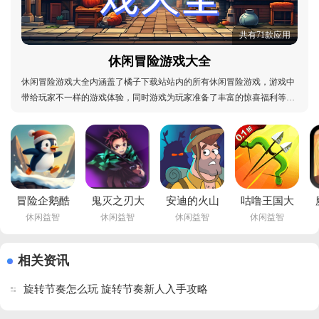
共有71款应用
休闲冒险游戏大全
休闲冒险游戏大全内涵盖了橘子下载站站内的所有休闲冒险游戏，游戏中
带给玩家不一样的游戏体验，同时游戏为玩家准备了丰富的惊喜福利等待
玩家前来体验，玩家可以充分利用空闲时间来完成任务，本合集会同步更
新橘子下载站站内的所有休闲益智类游戏，感兴趣的小伙伴可以下载多款
游戏进行体验，选择喜欢的几款留下打发时间！休
冒险企鹅酷
鬼灭之刃大
安迪的火山
咕噜王国大
休闲益智
休闲益智
休闲益智
休闲益智
跑手机版下
冒险手机版
冒险游戏手
冒险正版手
载v1.0.1 官
v0.3 安卓版
机版下载
游下载
方版
v1.4.19 中
v1.8.5 最新
Q
相关资讯
文版
版
旋转节奏怎么玩 旋转节奏新人入手攻略