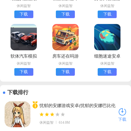
手机版下载
载中文版
戏官方版
休闲益智
休闲益智
休闲益智
下载
下载
下载
软体汽车模拟
房车还在吗游
细胞迷途安卓
下载安卓版
戏下载最新版
版下载
休闲益智
休闲益智
休闲益智
(RV Road
(Mo:Astray)
下载
下载
下载
Trip Chaos)
下载排行
忧郁的安娜游戏安卓(忧郁的安娜巴比伦
1
汉化组)v2.0 汉化版
下载
休闲益智
614.0M