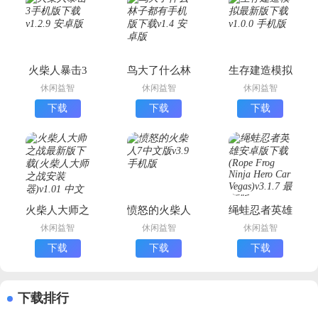
火柴人暴击3
鸟大了什么林
生存建造模拟
手机版下载
子都有手机版
最新版下载
休闲益智
休闲益智
休闲益智
下载
下载
下载
下载
火柴人大师之
愤怒的火柴人
绳蛙忍者英雄
战最新版下载
7中文版
安卓版下载
休闲益智
休闲益智
休闲益智
(火柴人大师
(Rope Frog
下载
下载
下载
之战安装器)
Ninja Hero
Car Vegas)
下载排行