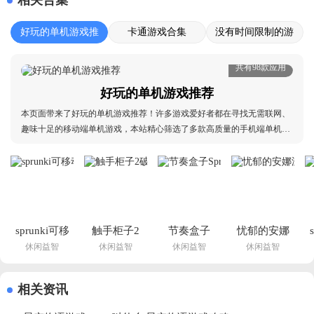
好玩的单机游戏推
卡通游戏合集
没有时间限制的游
荐
戏推荐
共有98款应用
好玩的单机游戏推荐
本页面带来了好玩的单机游戏推荐！许多游戏爱好者都在寻找无需联网、
趣味十足的移动端单机游戏，本站精心筛选了多款高质量的手机端单机游
戏，包含了丰富多样的游戏品类。这些游戏不仅能带来纯粹的游戏乐趣，
更能让玩家在沉浸式体验中领悟单机游戏的独特魅力，而且都无需登录和
实名认证，点击下载完成后即可开始游玩。立即来
sprunki可移
触手柜子2
节奏盒子
忧郁的安娜
休闲益智
休闲益智
休闲益智
休闲益智
动宠物游戏
破解版
Sprunki第
游戏安卓(忧
(节奏盒子 
(Lovecraft 
777阶段重
郁的安娜巴
Sprunki)v1.0 
Locker)v1.4.03 
制版下载
比伦汉化
人
相关资讯
安卓版
中文版
v1.1.1 安卓
组)v2.0 汉