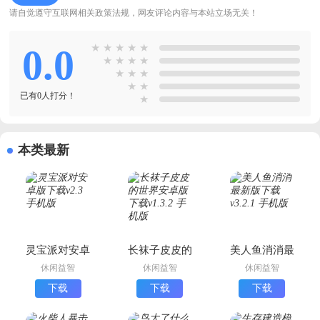
请自觉遵守互联网相关政策法规，网友评论内容与本站立场无关！
0.0
★
★
★
★
★
★
★
★
★
★
★
★
★
★
已有0人打分！
★
本类最新
灵宝派对安卓
长袜子皮皮的
美人鱼消消最
版下载
世界安卓版下
新版下载
休闲益智
休闲益智
休闲益智
载
下载
下载
下载