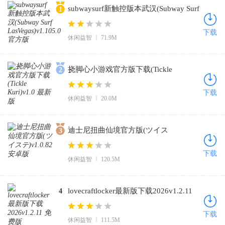
subwaysurf新触控版本武汉(Subway Surf
1
LasVegas)v1.105.0 官方版
下载
休闲益智
71.9M
挠脚心小游戏官方版下载(Tickle
2
Kuri)v1.0 最新版
下载
休闲益智
20.0M
迪士尼扭曲仙境官方版(ツイス
3
テ)v1.0.82 安卓版
下载
休闲益智
120.5M
lovecraftlocker最新版下载2026v1.2.11
4
免费版
下载
休闲益智
111.5M