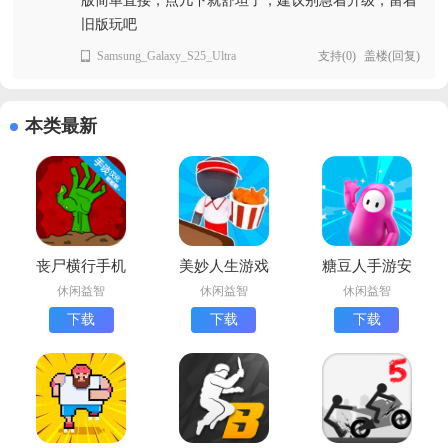
版简单直接，点几下就舒坦了，建议别急着升级，留着
旧版玩吧
Samsung_Galaxy_S25_Ultra
支持
(
0
)
盖楼(回复)
本类最新
丧尸横行手机
美妙人生游戏
糖豆人手游安
版下载
最新版下载
卓版(Fall
休闲益智
休闲益智
休闲益智
Guys)
下载
下载
下载