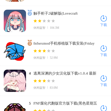
触手柜子2破解版(Lovecraft
2
Locker)v1.4.03 中文版
下载
休闲益智
104.3M
fnfsexmod手机移植版下载安装(Friday
3
Night Funkin)v0.2.7 免费版
下载
休闲益智
52.9M
逃离深渊的少女汉化版下载v1.0.4 最新
4
版
下载
休闲益智
83.0M
FNF腐化代翻版官方版下载(黑色星期五
5
之夜：腐化代翻)v0.2.7 最新版