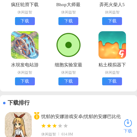
疯狂轮滑下载
Bhop大师最
弄死火柴人5
安卓版
新版下载
安卓版下载
休闲益智
休闲益智
休闲益智
(Stickman
下载
下载
下载
Annihilation
5)
水坝发电站游
细胞实验室最
粘土模拟器下
戏官方版
手机版下载
载中文版
休闲益智
休闲益智
休闲益智
(Water Power
下载
下载
下载
安装器)
下载排行
忧郁的安娜游戏安卓(忧郁的安娜巴比伦
1
汉化组)v2.0 汉化版
下载
休闲益智
614.0M