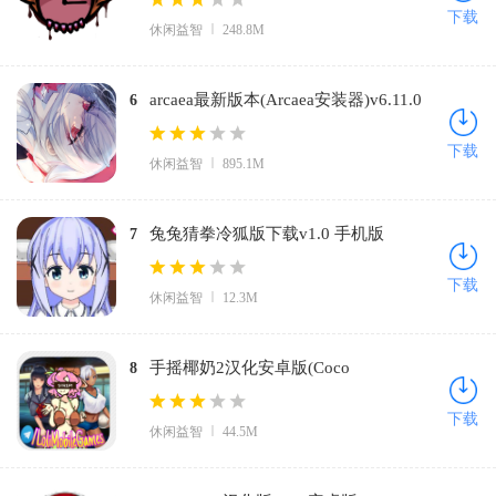
下载
休闲益智
248.8M
arcaea最新版本(Arcaea安装器)v6.11.0
6
安卓版
下载
休闲益智
895.1M
兔兔猜拳冷狐版下载v1.0 手机版
7
下载
休闲益智
12.3M
手摇椰奶2汉化安卓版(Coco
8
Nutshake)v1.3.0 中文版
下载
休闲益智
44.5M