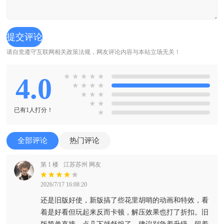
请自觉遵守互联网相关政策法规，网友评论内容与本站立场无关！
4.0
★
★
★
★
★
★
★
★
★
★
★
★
★
★
已有1人打分！
★
全部评论
热门评论
第 1 楼
江苏苏州 网友
2026/7/17 16:08:20
还是旧版好使，新版搞了些花里胡哨的动画和特效，看
着是好看但玩起来反而卡顿，解压效果也打了折扣。旧