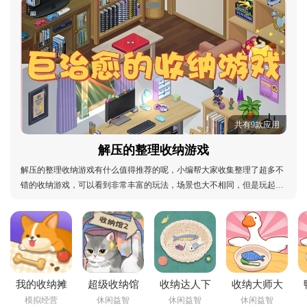
共有9款应用
解压的整理收纳游戏
解压的整理收纳游戏有什么值得推荐的呢，小编帮大家收集整理了超多不
错的收纳游戏，可以看到非常丰富的玩法，场景也大不相同，但是玩起来
真的很解压，整理超多物品，按照各个特色进行摆放，还能挑战更多的关
卡，难度系数也会不一样，既能帮助大家打发时间，也能缓解心情，非常
适合小伙伴们试试！解压的整理收纳游戏：收纳类
我的收纳摊
超级收纳馆
收纳达人下
收纳大师大
模拟经营
休闲益智
休闲益智
休闲益智
官方下载
2下载最新
载最新版
招版下载手