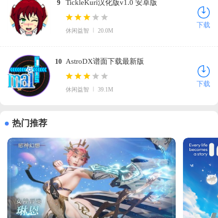
TickleKuri汉化版v1.0 安卓版
9
下载
休闲益智
20.0M
AstroDX谱面下载最新版
10
(maiPadPLUS)v2.1.0 安卓版
下载
休闲益智
39.1M
热门推荐