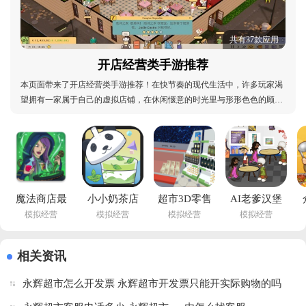
共有37款应用
开店经营类手游推荐
本页面带来了开店经营类手游推荐！在快节奏的现代生活中，许多玩家渴
望拥有一家属于自己的虚拟店铺，在休闲惬意的时光里与形形色色的顾客
打交道，体验经营人生的乐趣。为此，本站特别为玩家们精心整理了一系
列开店经营类手游推荐，这些游戏将带你进入一个丰富多彩的虚拟商业世
界。让玩家在经营过程中不断挑战自我，提升经营
魔法商店最
小小奶茶店
超市3D零售
AI老爹汉堡
模拟经营
模拟经营
模拟经营
模拟经营
新版下载
安卓版下载
店手机版下
店游戏
(Mystique 
v0.2 手机版
载v1.0.0 安
(Hamburger)v1.0 
Boutique)v0.5.0 
卓版
安卓版
相关资讯
汉化版
永辉超市怎么开发票 永辉超市开发票只能开实际购物的吗