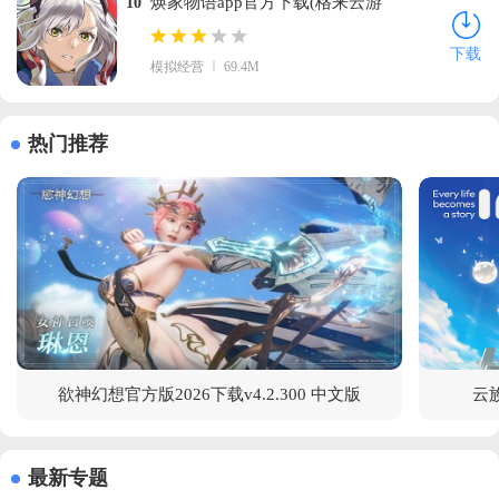
焕家物语app官方下载(格来云游
10
戏)v2.4.15 安卓版
下载
模拟经营
69.4M
热门推荐
欲神幻想官方版2026下载v4.2.300 中文版
云族
最新专题