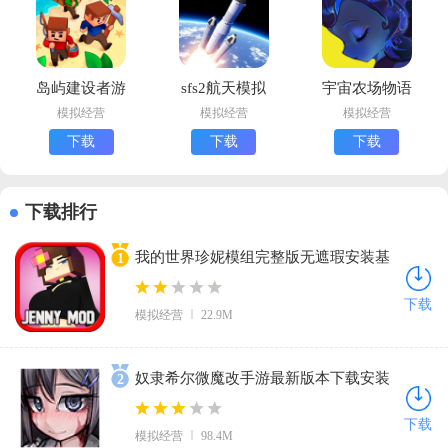
岛屿建设者游
sfs2航天模拟
宇宙农场物语
戏下载最新版
器最新版
下载中文版
模拟经营
模拟经营
模拟经营
(Isle Builder)
下载
下载
下载
下载排行
我的世界珍妮模组完整版无遮瑕安装基
1
岩版1.21(Jenny Mod)v5.80 安卓版
下载
模拟经营
22.9M
奴隶希尔微魔改手游最新版本下载安装
2
（TeachingFeeling1.30-beta0215）
下载
模拟经营
98.4M
v1.0.6 手机版