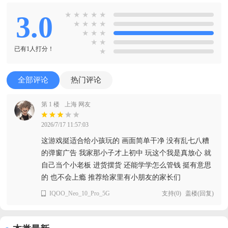
3.0
★
★
★
★
★
★
★
★
★
★
★
★
★
★
已有1人打分！
★
全部评论
热门评论
第 1 楼
上海 网友
2026/7/17 11:57:03
这游戏挺适合给小孩玩的 画面简单干净 没有乱七八糟
的弹窗广告 我家那小子才上初中 玩这个我是真放心 就
自己当个小老板 进货摆货 还能学学怎么管钱 挺有意思
的 也不会上瘾 推荐给家里有小朋友的家长们
IQOO_Neo_10_Pro_5G
支持
(
0
)
盖楼(回复)