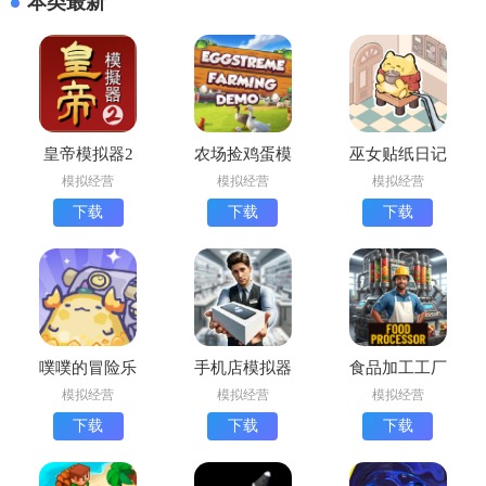
本类最新
皇帝模拟器2
农场捡鸡蛋模
巫女贴纸日记
下载最新版
拟器下载中文
下载安装最新
模拟经营
模拟经营
模拟经营
版(Eggstreme
版
下载
下载
下载
Farming)
噗噗的冒险乐
手机店模拟器
食品加工工厂
园下载安装最
汉化版
模拟器中文版
模拟经营
模拟经营
模拟经营
新版
下载(食品加
下载
下载
下载
工模拟器)