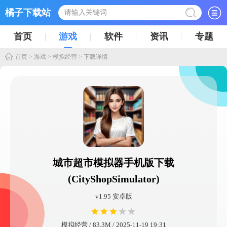
橘子下载站
首页
游戏
软件
资讯
专题
首页
>
游戏
>
模拟经营
> 下载详情
城市超市模拟器手机版下载
(CityShopSimulator)
v1.95 安卓版
模拟经营 / 83.3M / 2025-11-19 19:31