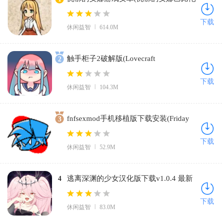
汉化组)v2.0 汉化版
下载
休闲益智
614.0M
触手柜子2破解版(Lovecraft
2
Locker)v1.4.03 中文版
下载
休闲益智
104.3M
fnfsexmod手机移植版下载安装(Friday
3
Night Funkin)v0.2.7 免费版
下载
休闲益智
52.9M
逃离深渊的少女汉化版下载v1.0.4 最新
4
版
下载
休闲益智
83.0M