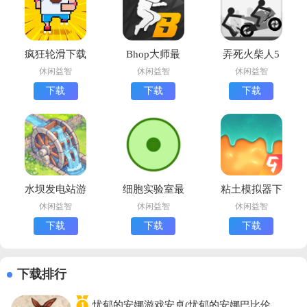
疯狂轮滑下载
Bhop大师最
弄死火柴人5
安卓版
新版下载
安卓版下载
休闲益智
休闲益智
休闲益智
(Stickman
下载
下载
下载
Annihilation
5)
水坝发电站游
细胞实验室最
粘土模拟器下
戏官方版
手机版下载
载中文版
休闲益智
休闲益智
休闲益智
(Water Power
下载
下载
下载
安装器)
下载排行
忧郁的安娜游戏安卓(忧郁的安娜巴比伦
1