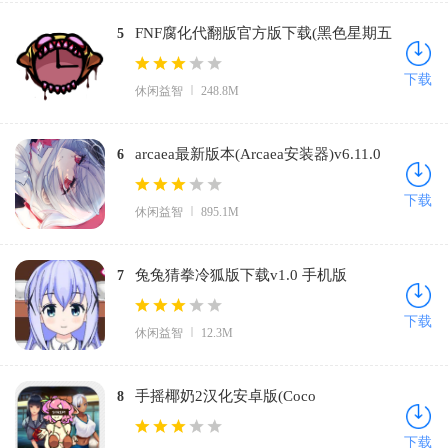
FNF腐化代翻版官方版下载(黑色星期五
5
之夜：腐化代翻)v0.2.7 最新版
下载
休闲益智
248.8M
arcaea最新版本(Arcaea安装器)v6.11.0
6
安卓版
下载
休闲益智
895.1M
兔兔猜拳冷狐版下载v1.0 手机版
7
下载
休闲益智
12.3M
手摇椰奶2汉化安卓版(Coco
8
Nutshake)v1.3.0 中文版
下载