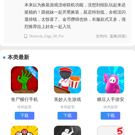
本来以为换装游戏没啥联机功能，没想到组队玩起来还
挺稳的！跟姐妹一起开黑换装，延迟特别低，全程没闪
退掉线，太惊喜了。金币攒得也快，衣服款式又多，强
烈推荐拉上好友一起入坑
Motorola_Edge_60_Pro
支持
(
0
)
盖楼(回复)
本类最新
丧尸横行手机
美妙人生游戏
糖豆人手游安
版下载
最新版下载
卓版(Fall
休闲益智
休闲益智
休闲益智
Guys)
下载
下载
下载