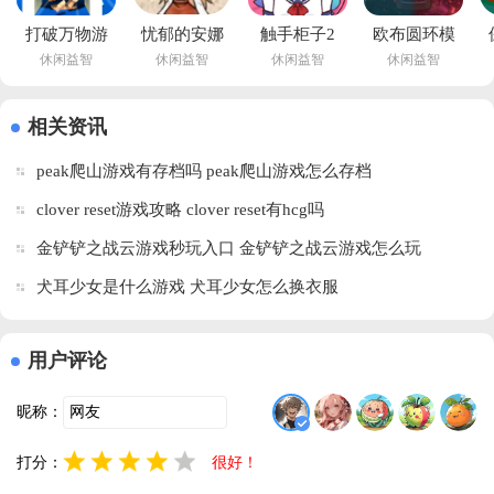
打破万物游
忧郁的安娜
触手柜子2
欧布圆环模
休闲益智
休闲益智
休闲益智
休闲益智
戏安卓版
游戏安卓(忧
下载手机版
拟器最新版
(Break The 
郁的安娜巴
下载
本2026下载
Sun)v1.27 
比伦汉化
(Lovecraft 
(OrbRing)v1.3 
相关资讯
手机版
组)v2.0 汉
Locker)v1.4.03 
中文版
peak爬山游戏有存档吗 peak爬山游戏怎么存档
化版
安卓版
clover reset游戏攻略 clover reset有hcg吗
金铲铲之战云游戏秒玩入口 金铲铲之战云游戏怎么玩
犬耳少女是什么游戏 犬耳少女怎么换衣服
用户评论
昵称：
打分：
很好！