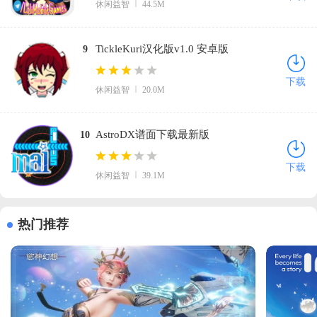
休闲益智
44.5M
TickleKuri汉化版v1.0 安卓版
9
下载
休闲益智
20.0M
AstroDX谱面下载最新版
10
(maiPadPLUS)v2.1.0 安卓版
下载
休闲益智
39.1M
热门推荐