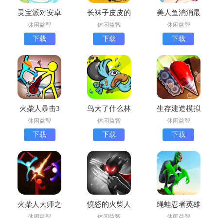
灵宝派对安卓
长袜子皮皮的
美人鱼消消最
版下载
世界安卓版下
新版下载
休闲益智
休闲益智
休闲益智
载
下载
下载
下载
火柴人暴击3
鸟大了什么林
生存建造模拟
手机版下载
子都有手机版
最新版下载
休闲益智
休闲益智
休闲益智
下载
下载
下载
下载
火柴人大师之
愤怒的火柴人
绳蛙忍者英雄
战最新版下载
7中文版
安卓版下载
休闲益智
休闲益智
休闲益智