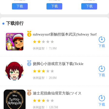
(火柴人大师
(Rope Frog
下载
下载
下载
之战安装器)
Ninja Hero
Car Vegas)
下载排行
subwaysurf新触控版本武汉(Subway Surf
1
LasVegas)v1.105.0 官方版
下载
休闲益智
71.9M
挠脚心小游戏官方版下载(Tickle
2
Kuri)v1.0 最新版
下载
休闲益智
20.0M
迪士尼扭曲仙境官方版(ツイス
3
テ)v1.0.82 安卓版
下载
休闲益智
120.5M