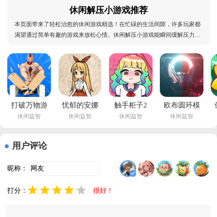
休闲解压小游戏推荐
本页面带来了轻松治愈的休闲游戏精选！在忙碌的生活间隙，许多玩家都
渴望通过简单有趣的游戏来放松心情。休闲解压小游戏能瞬间缓解压力、
带来好心情。本站为您精心挑选了多种类型的休闲解压游戏，从可爱的消
除类到创意的模拟经营，总有一款能打动您的心。更棒的是，部分游戏还
支持好友联机，可以随时邀请伙伴们一起分享快乐
打破万物游
忧郁的安娜
触手柜子2
欧布圆环模
休闲益智
休闲益智
休闲益智
休闲益智
戏安卓版
游戏安卓(忧
下载手机版
拟器最新版
(Break The 
郁的安娜巴
下载
本2026下载
Sun)v1.27 
比伦汉化
(Lovecraft 
(OrbRing)v1.3 
用户评论
手机版
组)v2.0 汉
Locker)v1.4.03 
中文版
化版
安卓版
昵称：
打分：
很好！