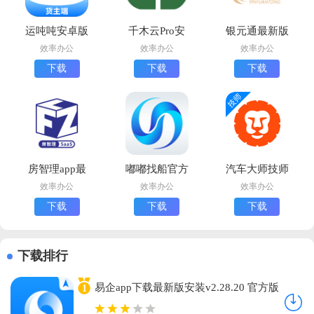
运吨吨安卓版
千木云Pro安
银元通最新版
下载
卓版下载
下载
效率办公
效率办公
效率办公
下载
下载
下载
房智理app最
嘟嘟找船官方
汽车大师技师
新版下载
正版下载安装
版安卓版下载
效率办公
效率办公
效率办公
下载
下载
下载
下载排行
易企app下载最新版安装v2.28.20 官方版
1