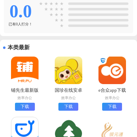
0.0
★
★
★
★
★
★
★
★
★
★
★
★
★
★
已有0人打分！
★
本类最新
铺先生最新版
国珍在线安卓
e合众app下载
下载
版下载
官方版
效率办公
效率办公
效率办公
下载
下载
下载