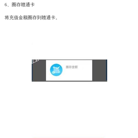
6、圈存赣通卡
将充值金额圈存到赣通卡。