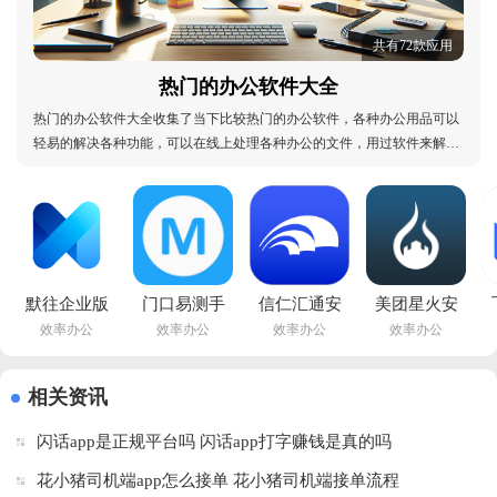
共有72款应用
热门的办公软件大全
热门的办公软件大全收集了当下比较热门的办公软件，各种办公用品可以
轻易的解决各种功能，可以在线上处理各种办公的文件，用过软件来解决
繁琐的办公流程，支持线上沟通和视频会议，能够立马解决遇到的问题，
便捷的软件功能使用起来也十分的简单，非常热门的办公软件大家都在使
用，快来挑选你需要的办公软件进行体验吧！热门
默往企业版
门口易测手
信仁汇通安
美团星火安
效率办公
效率办公
效率办公
效率办公
app最新版
机官方app
卓版v1.4.0 
卓版
本v1.0.4 官
下载v1.8.3 
最新版
appv4.4.0.796 
方版
安卓版
官方正版
相关资讯
闪话app是正规平台吗 闪话app打字赚钱是真的吗
花小猪司机端app怎么接单 花小猪司机端接单流程