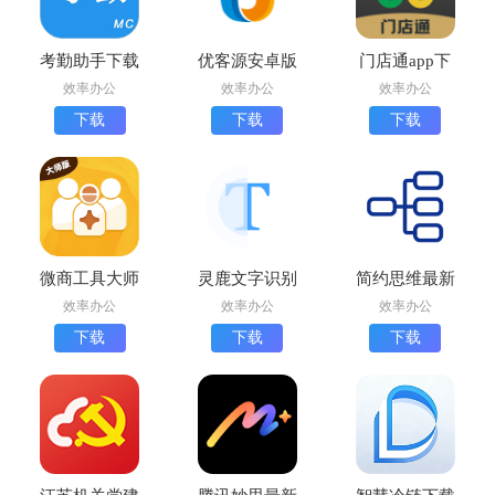
考勤助手下载
优客源安卓版
门店通app下
官方版
下载
载最新版
效率办公
效率办公
效率办公
下载
下载
下载
微商工具大师
灵鹿文字识别
简约思维最新
app手机版
最新版下载
版下载
效率办公
效率办公
效率办公
下载
下载
下载