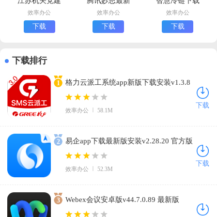
江苏机关党建
腾讯妙思最新
智慧冷链下载
云app最新版
版下载
最新版
效率办公
效率办公
效率办公
下载
下载
下载
下载排行
格力云派工系统app新版下载安装v1.3.8
1
免费版
下载
效率办公
58.1M
易企app下载最新版安装v2.28.20 官方版
2
下载
效率办公
52.3M
Webex会议安卓版v44.7.0.89 最新版
3