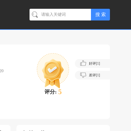
好评[
1
]
20
差评[
1
]
5
评分: