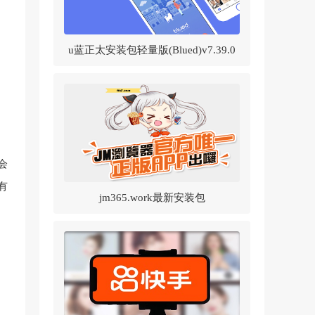
u蓝正太安装包轻量版(Blued)v7.39.0
官方正版
会
有
jm365.work最新安装包
v1.8.2(JMComic2)v1.8.2 官方正版