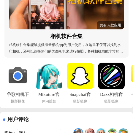
共有32款应用
相机软件合集
相机软件合集能够提供海量相机app为用户使用，在这里不仅可以找到水
印相机，还可以选择热门的美颜相机来进行拍照，各种相机功能非常的齐
全，用更加便捷的操作方式带来不同的体验，海量拍摄参数任你选择，在
各种场景下拍摄你最喜爱的照片来进行保存吧，热门的相机应用也会实时
更新，解决用户的拍摄问题，快来本站下载软件吧！
谷歌相机下
Mikuture官
Snapchat官
Dazz相机官
摄影摄像
休闲益智
摄影摄像
摄影摄像
载官方正版
方下载
方最新版本
方正版免费
手机
v3.3.4 安卓
2026v13.8.5.0 
v1.0.51 最
appv9.7.047.702121536.18 
版
安卓版
新版
用户评论
安卓版
v