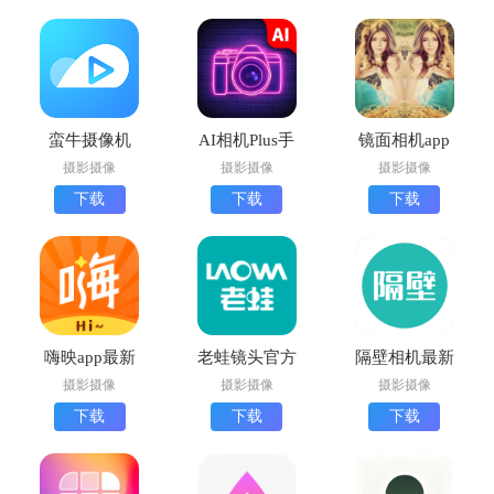
蛮牛摄像机
AI相机Plus手
镜面相机app
app下载最新
机版下载
官方版
摄影摄像
摄影摄像
摄影摄像
版
下载
下载
下载
嗨映app最新
老蛙镜头官方
隔壁相机最新
版下载
版下载
版下载
摄影摄像
摄影摄像
摄影摄像
下载
下载
下载