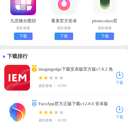
九宫格分图切
看美官方安卓
photocolors官
图大师安卓版
版下载
方下载安装正
摄影摄像
摄影摄像
摄影摄像
下载
版
下载
下载
下载
下载排行
imagingedge下载安卓版官方版v7.8.2 免
1
费版
下载
摄影摄像
54.9M
FaceApp官方正版下载v12.8.0 安卓版
2
下载
摄影摄像
46.6M