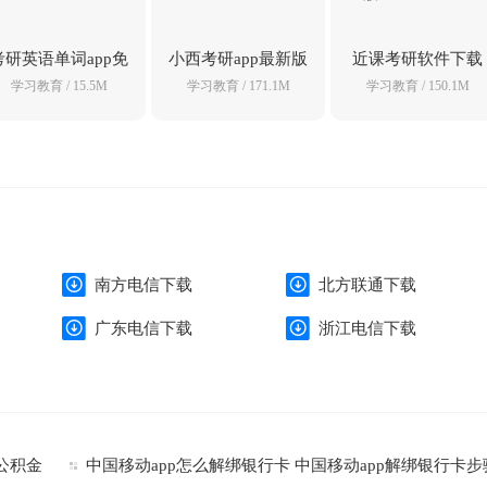
考研英语单词app免
小西考研app最新版
近课考研软件下载
费版v12.4.5 手机版
v7.4.1 官方正版
安装安卓版本
学习教育
/ 15.5M
学习教育
/ 171.1M
学习教育
/ 150.1M
v3.2.11 手机版
南方电信下载
北方联通下载
广东电信下载
浙江电信下载
公积金
中国移动app怎么解绑银行卡 中国移动app解绑银行卡步