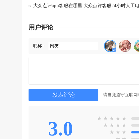
步骤
大众点评app客服在哪里 大众点评客服24小时人工
少
用户评论
昵称：
请自觉遵守互联网
★
★
★
★
★
3.0
★
★
★
★
★
★
★