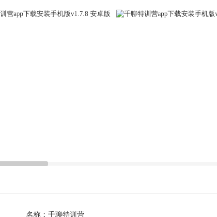
名称：
千聊特训营