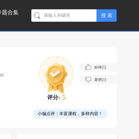
专题合集
好评[
1
]
40
差评[
1
]
5
评分:
小编点评：
丰富课程，多样内容！