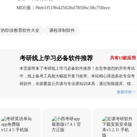
MD5值：
f9eb1f519b42562bd7850bc38c750ece
富的职业教育软件大全
课程录制软件
考研线上学习必备软件推荐
共有13款应用
本页面带来了考研线上学习必备软件推荐！在竞争激烈的升学考试
中，线上备考工具能大幅提升复习效率。本站精心筛选多款专业考
研软件，全面覆盖公共课与专业课知识体系，通过智能题库、错题
分析、进度追踪等核心功能，帮助考生快速定位知识薄弱环节，制
查看详情>>
定个性化复习方案。这些工具不仅能系统梳理考点脉络，还能通过
数据可视化