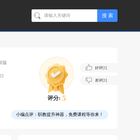
最新版
好评[
1
]
22
差评[
1
]
5
评分:
小编点评：
职教提升神器，免费课程等你来！