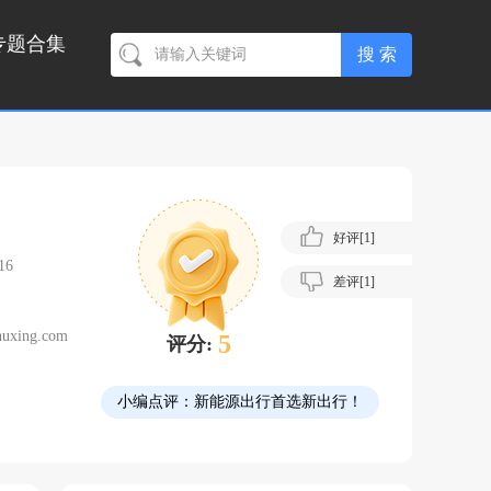
专题合集
好评[
1
]
16
差评[
1
]
huxing.com
5
评分:
小编点评：
新能源出行首选新出行！