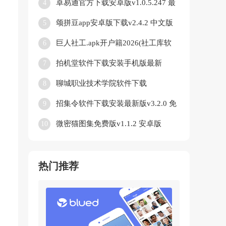
卓易通官方下载安卓版v1.0.5.247 最
4
新版
颂拼豆app安卓版下载v2.4.2 中文版
5
巨人社工.apk开户籍2026(社工库软
6
件)v4.21.00 免费版
拍机堂软件下载安装手机版最新
7
v3.28.0 官方版
聊城职业技术学院软件下载
8
vLCZY_3.2.0 官方正版
招集令软件下载安装最新版v3.2.0 免
9
费版
微密猫图集免费版v1.1.2 安卓版
10
热门推荐