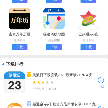
吉真万年历最
探途离线地图
巴政通app官
新版
下载手最新版
方下载安卓版
生活实用
生活实用
生活实用
下载
下载
下载
下载排行
倒数日下载安装2026最新版v1.26.4 安
1
卓版
下载
生活实用
44.4M
融通金app下载官方最新版安卓v1.0.7 免
2