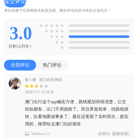
请自觉遵守互联网相关政策法规，网友评论内容与本站立场无关！
3.0
★
★
★
★
★
★
★
★
★
★
★
★
★
★
已有1人打分！
★
全部评论
热门评论
第 1 楼
浙江杭州 网友
2026/7/17 12:54:56
澳门出行这个app确实方便，路线规划得很清楚，公交
轻轨都有，出门不用抓瞎了。而且界面简单，找路线很
快，比看地图省事多了。最近还更新了实时班次，挺实
用的，推荐给去澳门玩的朋友
Windows 11
支持
(
0
)
盖楼(回复)