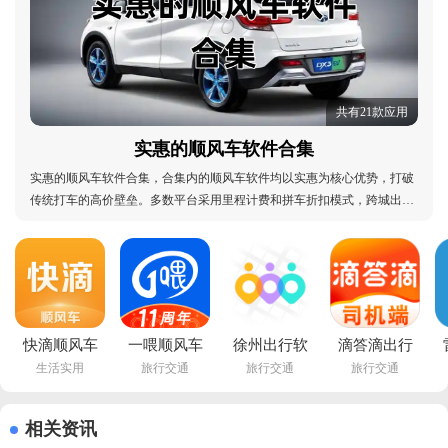
共有21款应用
实惠的顺风车软件合集
实惠的顺风车软件合集，合集内的顺风车软件均以实惠为核心优势，打破
传统打车的高价壁垒。多数平台采用里程计费和拼车折扣模式，跨城出行
费用往往仅为网约车的一半甚至更低，日常通勤拼车更是能省下不少开
支。部分软件还推出新用户红包、邀请好友返利、节假日特惠等活动，叠
加基础低价，实惠力度拉满。让每一次出发都更具性
快滴顺风车
一喂顺风车
徐州出行软
滴答滴出行
生活实用
旅行交通
旅行交通
旅行交通
免费下载
app最新版
件下载安装
司机端app
appv3.2.5 
本下载安装
手机版
免费下载
手机版
v9.3.9 官方
v1.1.7 最新
v8.3.9 最新
相关资讯
版
版
版
v