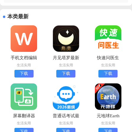
本类最新
手机文档编辑
月见塔罗最新
快速问医生
app下载安装
版下载
app最新版
生活实用
生活实用
生活实用
手机版
下载
下载
下载
屏幕翻译器
普通话考试最
元地球Earth
app官方版
新版下载
最新版下载
生活实用
生活实用
生活实用
下载
下载
下载