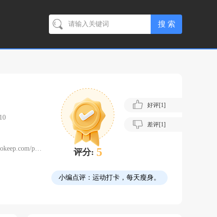
好评[
1
]
10
差评[
1
]
.com/privacy.html
5
评分:
小编点评：
运动打卡，每天瘦身。