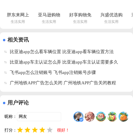
胖东来网上
亚马逊购物
好享购物免
兴盛优选购
生活实用
生活实用
生活实用
生活实用
购物app官
平台下载最
费版v10.1.6 
物平台
方v7.28.7 
新版
最新版
v2.53.0 最
最新版
v30.25.0.600 
新版
相关资讯
安卓版
比亚迪app怎么看车辆位置 比亚迪app看车辆位置方法
比亚迪app车主认证怎么弄 比亚迪app车主认证需要多久
飞书app怎么注销账号 飞书app注销账号步骤
广州地铁APP广告怎么关闭 广州地铁APP广告关闭教程
用户评论
昵称：
打分：
很好！