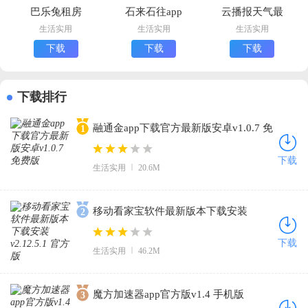
巴乐兔租房
石来石往app
云播报天气最
app最新版下
最新版下载
新版下载(云
生活实用
生活实用
生活实用
载
幻天气)
下载
下载
下载
下载排行
融通金app下载官方最新版安卓v1.0.7 免
1
费版
下载
生活实用
20.6M
移动看家宝软件最新版本下载安装
2
v2.12.5.1 官方版
下载
生活实用
46.2M
魔方加速器app官方版v1.4 手机版
3