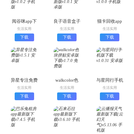
阅谷咪app下
良子语音盒子
猫卡回收app
载安装官方版
下载安装最新
最新版
生活实用
生活实用
生活实用
版
下载
下载
下载
异星专注免费
walkcolor色
与星同行手机
版
块拼贴安卓版
版下载
生活实用
生活实用
生活实用
下载
下载
下载
下载