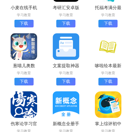
小麦在线手机
考研汇安卓版
托福考满分最
版下载
下载
新版下载
学习教育
学习教育
学习教育
下载
下载
下载
葱喵儿奥数
文案提取神器
哆啦绘本最新
app最新版下
最新版
版下载
学习教育
学习教育
学习教育
载
下载
下载
下载
伤寒论学习官
新概念全册手
掌上综评初中
方版下载(伤
机版下载
版安卓版下载
学习教育
学习教育
学习教育