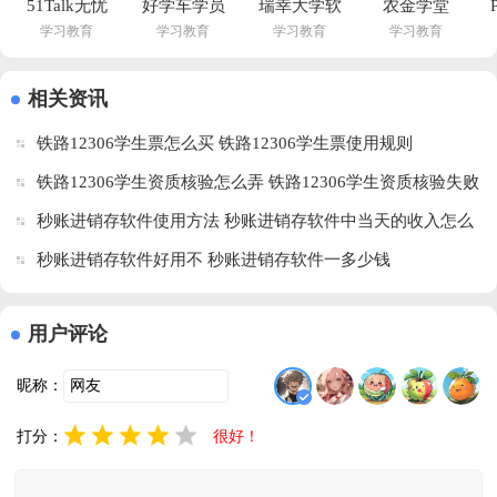
51Talk无忧
好学车学员
瑞幸大学软
农金学堂
学习教育
学习教育
学习教育
学习教育
英语官方下
版最新版本
件下载app
app官方版
载最新版
v1.87 安卓
最新版本
下载最新版
v6.5.4 安卓
版
v2.0.157 免
本安装
相关资讯
版
费版
v1.1.2 安卓
铁路12306学生票怎么买 铁路12306学生票使用规则
版
铁路12306学生资质核验怎么弄 铁路12306学生资质核验失败
怎么办
秒账进销存软件使用方法 秒账进销存软件中当天的收入怎么
计算
秒账进销存软件好用不 秒账进销存软件一多少钱
用户评论
昵称：
打分：
很好！