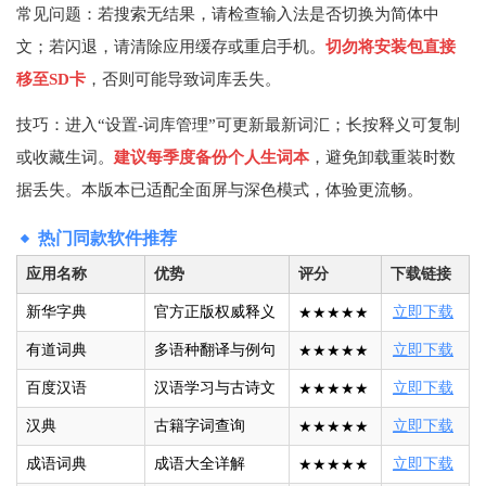
常见问题：若搜索无结果，请检查输入法是否切换为简体中
文；若闪退，请清除应用缓存或重启手机。
切勿将安装包直接
移至SD卡
，否则可能导致词库丢失。
技巧：进入“设置-词库管理”可更新最新词汇；长按释义可复制
或收藏生词。
建议每季度备份个人生词本
，避免卸载重装时数
据丢失。本版本已适配全面屏与深色模式，体验更流畅。
热门同款软件推荐
应用名称
优势
评分
下载链接
新华字典
官方正版权威释义
★★★★★
立即下载
有道词典
多语种翻译与例句
★★★★★
立即下载
百度汉语
汉语学习与古诗文
★★★★★
立即下载
汉典
古籍字词查询
★★★★★
立即下载
成语词典
成语大全详解
★★★★★
立即下载