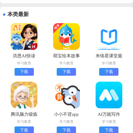
本类最新
洪恩AI快读
萌宝绘本故事
米络星课堂最
下载手机版
app下载安装
新版
学习教育
学习教育
学习教育
最新版
下载
下载
下载
腾讯脑力锻炼
小小不背app
AI万能写作
手机版下载
最新版
app免费版
学习教育
学习教育
学习教育
下载
下载
下载