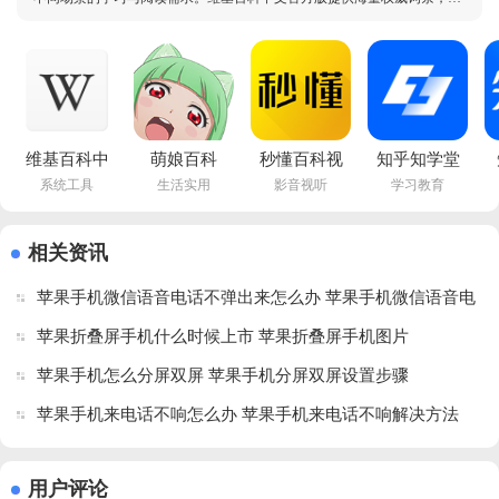
查询资料的首选；萌娘百科app官方版聚焦ACG文化，适合二次元爱好
者；秒懂百科视频以短视频形式讲解知识，轻松有趣。知乎app官方正
版、知乎日报软件下载安装官方版本和知乎知学堂软件下载
维基百科中
萌娘百科
秒懂百科视
知乎知学堂
系统工具
生活实用
影音视听
学习教育
文官方版下
app官方版
频v5.39.0 
软件下载安
载安装
v3.7.9-2257 
官方版
装安卓版
v2.7.50515-
(240912) 安
v3.17.0 最
相关资讯
r-2024-12-
卓版
新版
苹果手机微信语音电话不弹出来怎么办 苹果手机微信语音电
16 最新版
话不弹出来解决方法
苹果折叠屏手机什么时候上市 苹果折叠屏手机图片
苹果手机怎么分屏双屏 苹果手机分屏双屏设置步骤
苹果手机来电话不响怎么办 苹果手机来电话不响解决方法
用户评论