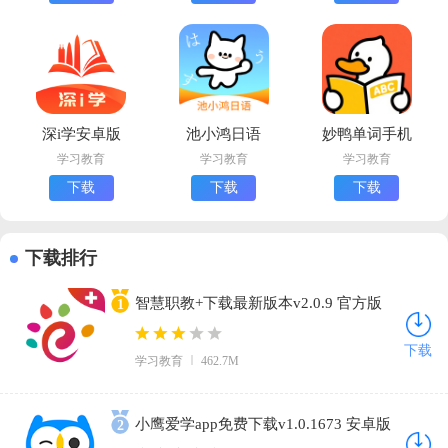
深i学安卓版
池小鸿日语
妙鸭单词手机
下载
app下载安卓
版下载
学习教育
学习教育
学习教育
版
下载
下载
下载
下载排行
智慧职教+下载最新版本v2.0.9 官方版
1
下载
学习教育
462.7M
小鹰爱学app免费下载v1.0.1673 安卓版
2