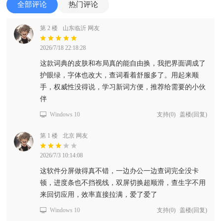
全部评论
热门评论
第 2 楼
山东临沂 网友
2026/7/18 22:18:28
这款词典的皮肤和布局真的能自由换，我把界面调成了
护眼绿，字体也改大，查词看着舒服多了。用起来顺
手，权威性没得说，学习新词方便，推荐给需要的小伙
伴
Windows 10
支持
(
0
)
盖楼(回复)
第 1 楼
北京 网友
2026/7/3 10:14:08
这软件分屏做得真不错，一边办公一边查词完全没卡
顿，进度条也不挡视线，双屏切换超顺滑，查生字不用
来回切应用，效率直接拉满，爱了爱了
Windows 10
支持
(
0
)
盖楼(回复)