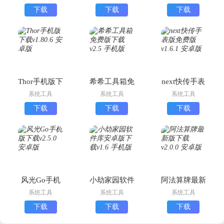
载
下载
下载
下载
Thor手机版下
希希工具箱免
next快传手表
载
费版下载
版免费版
系统工具
系统工具
系统工具
下载
下载
下载
风光Go手机
小劫家园软件
阿法算牌最新
版下载
库安卓版下载
版下载
系统工具
系统工具
系统工具
下载
下载
下载