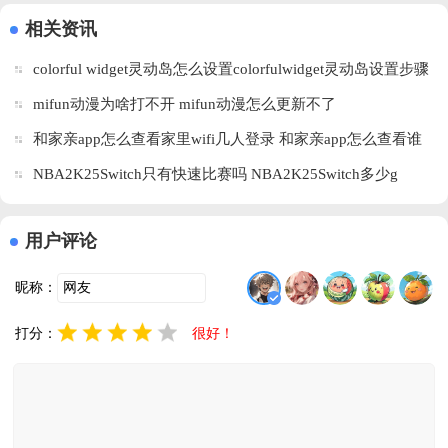
v1.0.14.1002 
安卓版
方版
安卓版
相关资讯
安卓版
colorful widget灵动岛怎么设置colorfulwidget灵动岛设置步骤
mifun动漫为啥打不开 mifun动漫怎么更新不了
和家亲app怎么查看家里wifi几人登录 和家亲app怎么查看谁
连了wifi
NBA2K25Switch只有快速比赛吗 NBA2K25Switch多少g
用户评论
昵称：
打分：
很好！