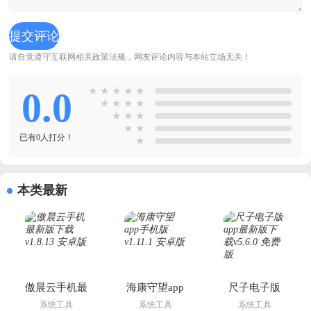
请自觉遵守互联网相关政策法规，网友评论内容与本站立场无关！
0.0
★
★
★
★
★
★
★
★
★
★
★
★
★
★
已有0人打分！
★
本类最新
傲晨云手机最
海康守望app
尺子电子版
新版下载
手机版
app最新版下
系统工具
系统工具
系统工具