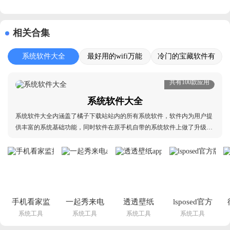
相关合集
系统软件大全
最好用的wifi万能
冷门的宝藏软件有
钥匙推荐
哪些
共有100款应用
系统软件大全
系统软件大全内涵盖了橘子下载站站内的所有系统软件，软件内为用户提
供丰富的系统基础功能，同时软件在原手机自带的系统软件上做了升级处
理，让那个用户的基础系统功能变得更加丰富，本合集会同步更新橘子下
载站站内的所有系统软件，欢迎有需求的用户前来下载体验，本合集支持
用户下载多款软件，用户选择自己需要的软件即可
手机看家监
一起秀来电
透透壁纸
lsposed官方
系统工具
系统工具
系统工具
系统工具
控远程app
app最新版
app免费下
版github下
最新版下载
下载v1.0.96 
载v2.0.6 官
载v1.10.2 