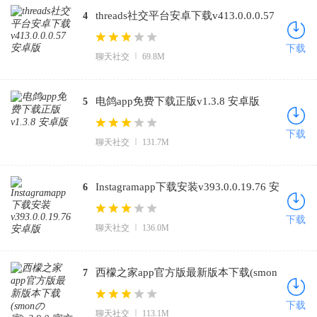
threads社交平台安卓下载v413.0.0.0.57
4
安卓版
下载
聊天社交
69.8M
电鸽app免费下载正版v1.3.8 安卓版
5
下载
聊天社交
131.7M
Instagramapp下载安装v393.0.0.19.76 安
6
卓版
下载
聊天社交
136.0M
西檬之家app官方版最新版本下载(smon
7
の家)v3.9.0 官方正版
下载
聊天社交
113.1M