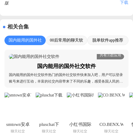
下载
相关合集
国内能用的国外社
00后常用的聊天软
脱单软件app推荐
交软件
件
共有35款应用
国内能用的国外社交软件
国内能用的国外社交软件热门的国外社交软件快来加入吧，用户可以登录
账号来进行互动，丰富的社交内容带来了不同的乐趣，感受各国人民的社
交文化吧，加入话题社区来进行互动，选择不一样的社交风格来进行体
验，专为社交爱好者打造的社交圣地一定不要错过，喜欢国外社交的小伙
伴可以在本站进行搜索，不一样的软件等着你来加入
smtown安卓
pluschat下
小红书国际
CO.BENX.WEVE
聊天社交
聊天社交
聊天社交
聊天社交
下载最新版
载安卓最新
版安卓版下
官方版下载