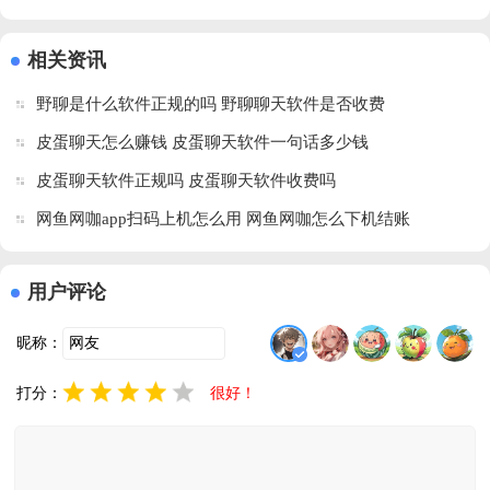
中文版
版v15.11.0 
载v9.19.0 
2026(Weverse)v3.
(
v4.6.3 免费
官方版
官方版
安卓版
相关资讯
版
野聊是什么软件正规的吗 野聊聊天软件是否收费
皮蛋聊天怎么赚钱 皮蛋聊天软件一句话多少钱
皮蛋聊天软件正规吗 皮蛋聊天软件收费吗
网鱼网咖app扫码上机怎么用 网鱼网咖怎么下机结账
用户评论
昵称：
打分：
很好！