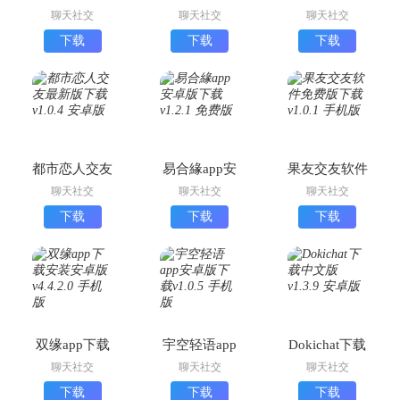
版下载
最新版
卓版
聊天社交
聊天社交
聊天社交
下载
下载
下载
都市恋人交友
易合緣app安
果友交友软件
最新版下载
卓版下载
免费版下载
聊天社交
聊天社交
聊天社交
下载
下载
下载
双缘app下载
宇空轻语app
Dokichat下载
安装安卓版
安卓版下载
中文版
聊天社交
聊天社交
聊天社交
下载
下载
下载