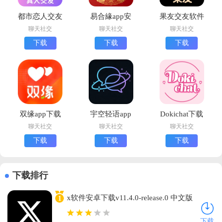
都市恋人交友
易合緣app安
果友交友软件
最新版下载
卓版下载
免费版下载
聊天社交
聊天社交
聊天社交
下载
下载
下载
双缘app下载
宇空轻语app
Dokichat下载
安装安卓版
安卓版下载
中文版
聊天社交
聊天社交
聊天社交
下载
下载
下载
下载排行
x软件安卓下载v11.4.0-release.0 中文版
1
下载