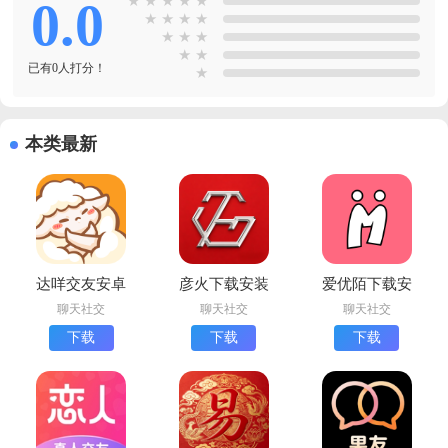
0.0
★
★
★
★
★
★
★
★
★
★
★
★
★
★
已有0人打分！
★
本类最新
达咩交友安卓
彦火下载安装
爱优陌下载安
版下载
最新版
卓版
聊天社交
聊天社交
聊天社交
下载
下载
下载