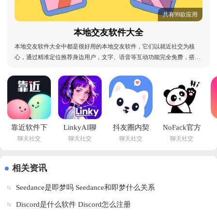
共有99款应用
本地交友软件大全
本地交友软件大全中都是很好用的本地交友软件，它们以就近社交为核
心，通过精准定位推荐身边用户，文字、语音等互动功能完全免费，搭配
多重实名认证与智能风控，让就近交友更安心，双重认证降低虚假风险，
擦肩而过功能精准捕捉同城缘分，无论是追求高效脱单、兴趣社交还是职
场拓展，这些本地交友软件以真实保障与地域适配性
靠近软件下
LinkyAI聊
抖友圈内契
NoFack官方
聊天社交
聊天社交
聊天社交
聊天社交
载官方版
天app官方
约文化交友
正版下载
v3.8.0 免费
下载v2.34.2 
app下载
v1.0.7 最新
版
手机版
v1.0.2 安卓
版
相关资讯
版
Seedance是即梦吗 Seedance和即梦什么关系
Discord是什么软件 Discord怎么注册