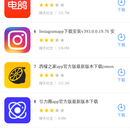
下载
聊天社交
131.7M
Instagramapp下载安装v393.0.0.19.76 安
6
卓版
下载
聊天社交
136.0M
西檬之家app官方版最新版本下载(smon
7
の家)v3.9.0 官方正版
下载
聊天社交
113.1M
引力圈app官方版最新版本下载
8
(UniFans)v25101618 官方正版
下载
聊天社交
6.6M