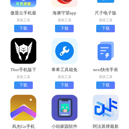
傲晨云手机最
海康守望app
尺子电子版
新版下载
手机版
app最新版下
系统工具
系统工具
系统工具
载
下载
下载
下载
Thor手机版下
希希工具箱免
next快传手表
载
费版下载
版免费版
系统工具
系统工具
系统工具
下载
下载
下载
风光Go手机
小劫家园软件
阿法算牌最新