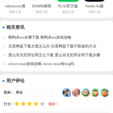
sillytavern酒
DZMM酒馆
FLAI官方版
Feelin AI最
系统工具
系统工具
系统工具
系统工具
馆下载
app下载
下载v2.0.9 
新版v1.8.95 
(DZMM)v1.3.5 
v1.3.5 安卓
安卓版
安卓版
安卓版
版
相关资讯
鹅鸭杀ios在哪下载 鹅鸭杀ios游戏攻略
百度网盘下载太慢怎么办 百度网盘下载不限速的方法
爱山东无犯罪证明怎么下载 爱山东无犯罪证明下载步骤
clover reset游戏攻略 clover reset有hcg吗
用户评论
昵称：
打分：
很好！