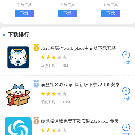
版下载
库安卓版下载
版下载
系统工具
系统工具
系统工具
下载
下载
下载
下载排行
e621福瑞控work place中文版下载安装
1
安卓版(The Wolf)v5.0.277 免费版
下载
系统工具
9.9M
喵盒社区游戏app最新版下载v2.1.0 安卓
2
版
下载
系统工具
31.9M
旋风极速版免费下载安装2026v5.3 免费
3
版