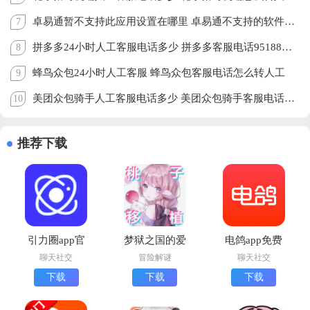
卓易通暂不支持此应用设置在哪里 卓易通不支持的软件怎么安装
7
拼多多24小时人工客服电话多少 拼多多客服电话95188怎么转人工
8
蜂鸟众包24小时人工客服 蜂鸟众包客服电话怎么转人工
9
美团众包骑手人工客服电话多少 美团众包骑手客服电话怎么转人工
10
推荐下载
引力圈app官
梦狱之国的爱
电鸽app免费
方版最新版本
丽丝手机版下
下载正版
聊天社交
冒险解谜
聊天社交
下载
载(夢獄の国
下载
下载
下载
(UniFans)
的爱丽丝)