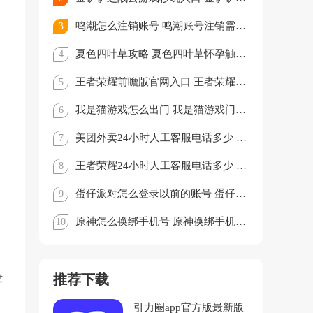
鸣潮怎么注销账号 鸣潮账号注销需要多久才能重新注册
3
夏色四叶草攻略 夏色四叶草怀孕触发条件
4
王者荣耀前瞻版官网入口 王者荣耀前瞻版白名单怎么申请
5
我是猫游戏怎么出门 我是猫游戏门禁卡获取攻略
6
美团外卖24小时人工客服电话多少 美团外卖客服电话怎么转人工
7
王者荣耀24小时人工客服电话多少 王者荣耀客服电话怎么转人工
8
蛋仔派对怎么登录以前的账号 蛋仔派对以前的账号怎么找回
9
原神怎么换绑手机号 原神换绑手机号但是之前的手机号已经注销怎么办
10
推荐下载
发
引力圈app官方版最新版