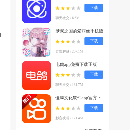
本下载
下载
(UniFans)v25101618 官
聊天社交 / 6.6M
方正版
梦狱之国的爱丽丝手机版
姐
下载(夢獄の国的爱丽
下载
丝)v1.0.1 官方版
冒险解谜 / 267.1M
电鸽app免费下载正版
v1.3.8 安卓版
下载
聊天社交 / 131.7M
慢脚文化软件app官方下
载(快手)v14.0.30.46307
下载
官方版
影音视听 / 171.4M